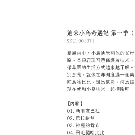
迪米小鳥奇遇記 第一季（上）
SKU: 001071
暴風雨中，小鳥迪米和他的父母
原。長頸鹿瑪可芭保護着迪米，
帶草原的生活方式越來越了解。
別意義，就像在非洲度過一個美
鴕鳥哈比比、斑馬歐哥、河馬羅
現在就和小鳥迪米一起探險吧！
【內容】
01. 新朋友巴杜
02. 巴拉封琴
03. 神秘的肯布
04. 飛毛腿哈比比