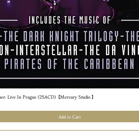
e In Prague (2SACD) 【Mercury Studio】
Quick View
Add to Cart