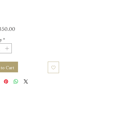
Price
50.00
y
*
to Cart