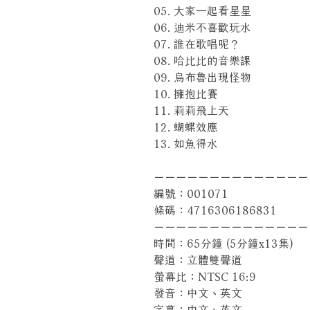
05. 大家一起看星星
06. 迪米不喜歡玩水
07. 誰在歌唱呢？
08. 哈比比的音樂課
09. 烏布魯出現怪物
10. 擁抱比賽
11. 莉莉飛上天
12. 蝴蝶效應
13. 如魚得水
－－－－－－－－－－－－－－
編號：001071
條碼：4716306186831
－－－－－－－－－－－－－－
時間：65分鐘 (5分鐘x13集)
聲道：立體雙聲道
螢幕比：NTSC 16:9
發音：中文、英文
字幕：中文、英文