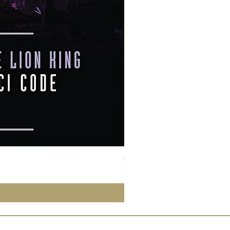
Susan Wong：靠近你（25週年紀
Price
NT$950.00