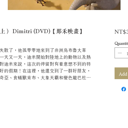
NT$3
 Dimitri (DVD)【那禾映畫】
Quantit
失散了，他孤零零地來到了非洲烏布魯大草
一天又一天，迪米開始對陸地上的動物以及熱
對迪米來說，這次的停留對有着意想不到的特
好的假期！在這裡，他還交到了一群好朋友，
Add 
奇亞、食蟻獸肯布、大象天霸和變色龍巴杜…