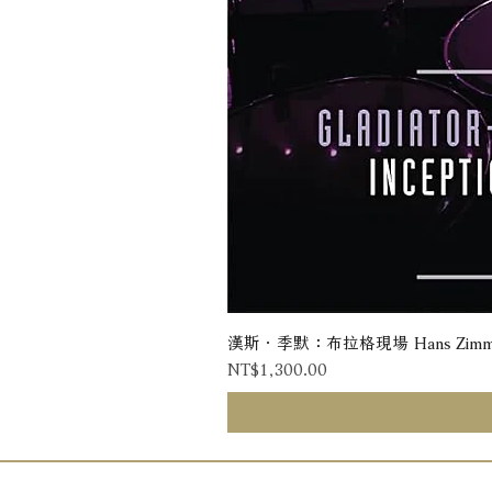
漢斯．季默：布拉格現場 Hans Zimmer: Liv
Price
NT$1,300.00