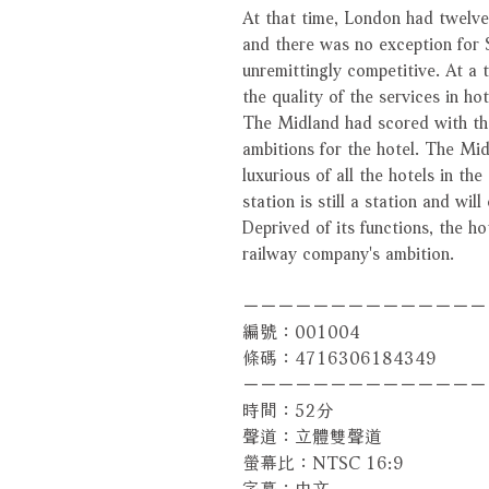
At that time, London had twelve 
and there was no exception for 
unremittingly competitive. At a 
the quality of the services in ho
The Midland had scored with the
ambitions for the hotel. The Mi
luxurious of all the hotels in th
station is still a station and wil
Deprived of its functions, the h
railway company's ambition.
－－－－－－－－－－－－－－
編號：001004
條碼：4716306184349
－－－－－－－－－－－－－－
時間：52分
聲道：立體雙聲道
螢幕比：NTSC 16:9
字幕：中文