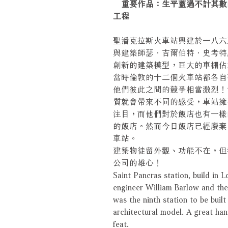
重要作品：生平蓋過不計其數
工程
聖潘克拉斯火車站興建於一八六
與建築師瑟．吉爾伯特．史考特
創新的建築模型，巨大的車棚佔
當時倫敦的十二個火車站都各自
他們彼此之間的競爭相當激烈！
質就會帶來不同的感受，車站擁
注目，而他們對於飯店也有一樣
的飯店。然而今日飯店已經廢棄
車站。
建築物徒留外觀、功能不在，但
公司的雄心！
Saint Pancras station, build in
engineer William Barlow and the 
was the ninth station to be built
architectural model. A great ha
feat.