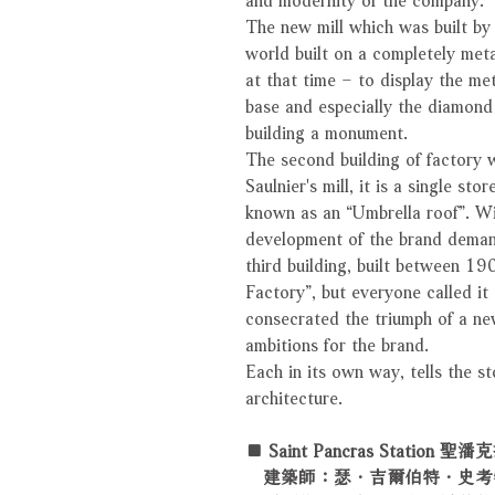
The new mill which was built by J
world built on a completely meta
at that time – to display the met
base and especially the diamond
building a monument.
The second building of factory w
Saulnier's mill, it is a single st
known as an “Umbrella roof”. Wit
development of the brand demand
third building, built between 
Factory”, but everyone called i
consecrated the triumph of a ne
ambitions for the brand.
Each in its own way, tells the st
architecture.
■ Saint Pancras Station
建築師：瑟．吉爾伯特．史考特Sir Gil