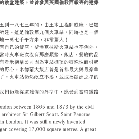
的教堂建築，並曾參與英國倫敦西敏寺的建築
五到一八七三年間，由土木工程師威廉．巴羅
所建。這是倫敦第九個火車站，同時也是一個
地一萬七千平方米，非常驚人！
有自己的飯店，聖潘克拉斯火車站也不例外，
當時火車班次沒有那麼頻繁，飯店、餐廳的品
有者米德蘭公司因為車站棚頂的特殊性而引起
的野心，米德蘭大飯店曾是首都最大與最豪華
了，火車站仍然屹立不搖，並成為歐洲之星的
我們仍能從這雄偉的外型中，感受到當時鐵路
 London between 1865 and 1873 by the civil
architect Sir Gilbert Scott. Saint Pancras
 in London. It was still a newly invented
ngar covering 17,000 square metres. A great