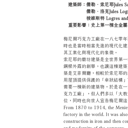
建築師：儒勒．索尼耶Jules Sauln
儒勒．洛克Jules Logr
梭維斯特 Logres and Sa
重要影響：史上第一棟全金屬
梅尼爾巧克力工廠在一八七零年
時也是當時相當先進的現代化建
其工業化與現代化的象徵。
索尼耶的磨坊建築是全世界第一
鋼樑外露的創舉，也讓這棟建築
築是艾菲爾廳，相較於索尼耶的
用屋頂提供保護的「傘狀結構」
需要一棟新的建築物，於是在一
克力工廠」，但人們多以「大教
位，同時也向世人宣告梅尼爾這
From 1870 to 1914, the Menier 
factory in the world. It was also
construction in iron and then c
and modernity of the company.