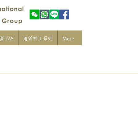
音TAS
鬼斧神工系列
More