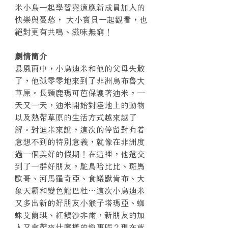
米小鳥一起學習與適應新成員加入的
快樂與憂愁， 大小寶貝一起觀看，也
絕對更有共鳴、滋味無窮！
劇情簡介
暴風雨中，小鳥迪米和他的父母失散
了，他孤零零地來到了非洲烏布魯大
草原。長頸鹿瑪可芭保護著迪米，一
天又一天，迪米開始對陸地上的動物
以及熱帶草原的生活方式越來越了
解。對迪米來說，這次的停留對有着
意想不到的特別意義，就像在非洲度
過一個美好的假期！在這裡，他還交
到了一群好朋友，鴕鳥哈比比、斑馬
歐哥、河馬羅奇亞、食蟻獸肯布、大
象天霸和變色龍巴杜…這次小鳥迪米
又多出新的好朋友小猴子塔瑪亞、蜘
蛛艾蘭琪、紅鶴沙非爾，新朋友的加
入又會帶來什麼樣的趣事呢？現在就