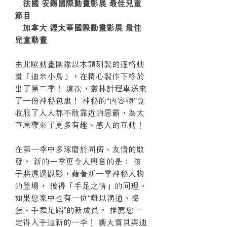
法國 安錫國際動畫影展 最佳兒童
節目
加拿大 渥太華國際動畫影展 最佳
兒童動畫
由北歐動畫團隊以木頭刻製的逐格動
畫『迪米小鳥』，在精心製作下終於
出了第二季！ 這次，叢林計程車送來
了一份神秘包裹！ 神秘的“內容物”竟
收服了人人都不敢靠近的惡霸，為大
草原帶來了更多有趣、感人的互動！
在第一季中多琢磨於同儕、友情的啟
發， 新的一季更令人興奮的是： 孩
子將透過觀影，藉著新一季神秘人物
的登場， 獲得「手足之情」的同理。
如果您家中也有一位“難以溝通、搗
蛋、手舞足蹈”的新成員， 推薦您一
定得入手這新的一季！ 讓大寶貝與迪