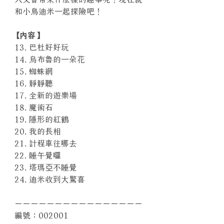
和小鳥迪米一起探險吧！
【內容】
13. 巴杜好好玩
14. 烏布魯的一朵花
15. 蜘蛛網
16. 靜靜聽
17. 全新的遊樂場
18. 魔術石
19. 隱形的紅鶴
20. 我的長相
21. 計程車往哪去
22. 睡午覺囉
23. 塔瑪亞不睡覺
24. 迪米收到大驚喜
－－－－－－－－－－－－－－－－
編號：002001