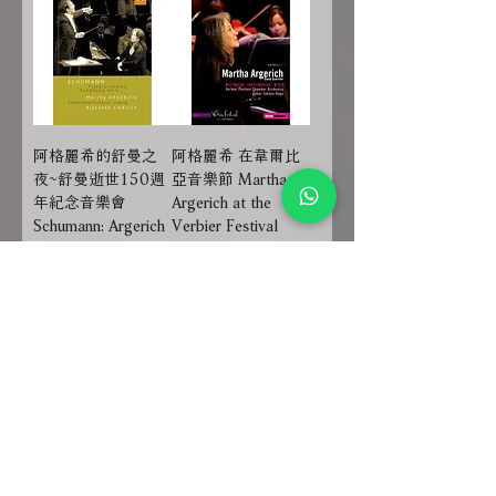
阿格麗希的舒曼之
阿格麗希 在韋爾比
夜~舒曼逝世150週
亞音樂節 Martha
年紀念音樂會
Argerich at the
Schumann: Argerich
Verbier Festival
& Chailly (DVD)
(DVD) 【EuroArts】
【EuroArts】
價格
$550.00
價格
$550.00
放入購物車
放入購物車