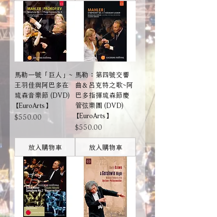
馬勒一號「巨人」~
馬勒：第四號交響
王羽佳與阿巴多在
曲＆呂克特之歌~阿
琉森音樂節 (DVD)
巴多指揮琉森節慶
【EuroArts】
管弦樂團 (DVD)
【EuroArts】
價格
$550.00
價格
$550.00
放入購物車
放入購物車