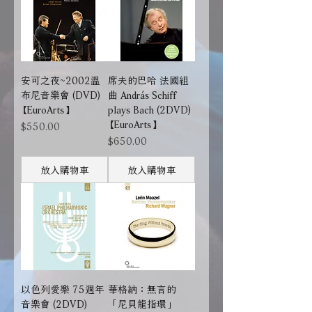
安可之夜~2002溫
席夫的巴哈 法國組
布尼音樂會 (DVD)
曲 András Schiff
【EuroArts】
plays Bach (2DVD)
【EuroArts】
價格
$550.00
價格
$650.00
放入購物車
放入購物車
以色列愛樂 75週年
華格納：無言的
音樂會 (2DVD)
「尼貝龍指環」