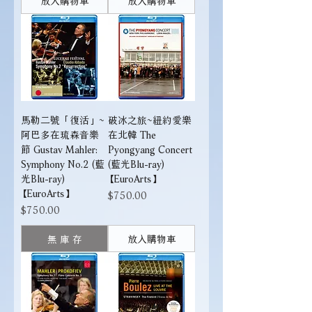
馬勒二號「復活」~
破冰之旅~紐約愛樂
阿巴多在琉森音樂
在北韓 The
節 Gustav Mahler:
Pyongyang Concert
Symphony No.2 (藍
(藍光Blu-ray)
光Blu-ray)
【EuroArts】
【EuroArts】
價格
$750.00
價格
$750.00
無 庫 存
放入購物車