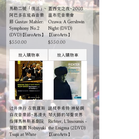
馬勒二號「復活」~
蓋西文之夜~2003
阿巴多在琉森音樂
溫布尼音樂會
節 Gustav Mahler:
Ozawa: A Gershwin
Symphony No.2
Night (DVD)
(DVD)【EuroArts】
【EuroArts】
價格
價格
$550.00
$550.00
放入購物車
放入購物車
辻井伸行 在俄羅斯
謎樣李希特 神秘鋼
白夜音樂節~葛濟夫
琴大師的琴聲世界
指揮馬林斯基劇院
Richter, L'Insoumis -
管弦樂團 Nobuyuki
the Enigma (2DVD)
Tsujii at White
【EuroArts】