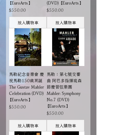
【EuroArts】
(DVD) 【EuroArts】
價格
價格
$550.00
$550.00
放入購物車
放入購物車
馬勒紀念音樂會 慶
馬勒：第七號交響
祝馬勒150歲冥誕
曲 阿巴多指揮琉森
The Gustav Mahler
節慶管弦樂團
Celebration (DVD)
Mahler: Symphony
【EuroArts】
No.7 (DVD)
【EuroArts】
價格
$550.00
價格
$550.00
放入購物車
放入購物車