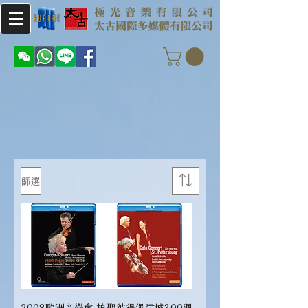
篩選
2008歐洲音樂會 柏
聖彼得堡建城300週