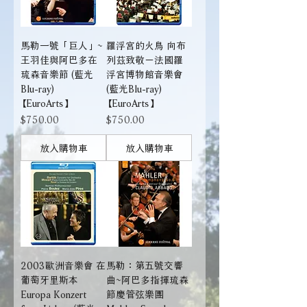
馬勒一號「巨人」~
羅浮宮的火鳥 向布
王羽佳與阿巴多在
列茲致敬－法國羅
琉森音樂節 (藍光
浮宮博物館音樂會
Blu-ray)
(藍光Blu-ray)
【EuroArts】
【EuroArts】
價格
價格
$750.00
$750.00
放入購物車
放入購物車
2003歐洲音樂會 在
馬勒：第五號交響
葡萄牙里斯本
曲~阿巴多指揮琉森
Europa Konzert
節慶管弦樂團