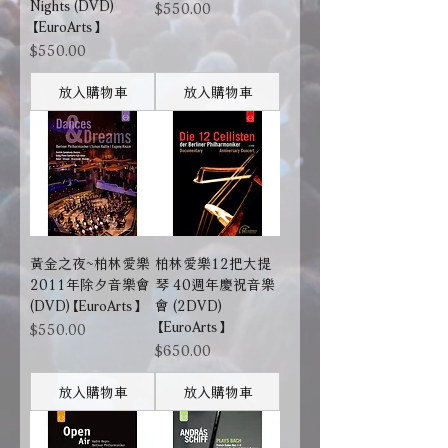
Nights (DVD)
價格
$550.00
【EuroArts】
價格
$550.00
放入購物車
放入購物車
黃金之夜~柏林愛樂
柏林愛樂12把大提
2011年除夕音樂會
琴 40週年慶祝音樂
(DVD)【EuroArts】
會 (2DVD)
【EuroArts】
價格
$550.00
價格
$650.00
放入購物車
放入購物車