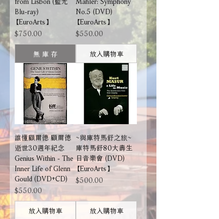
from Lisbon (藍光
Mahler: Symphony
Blu-ray)
No.5 (DVD)
【EuroArts】
【EuroArts】
價格
價格
$750.00
$550.00
無 庫 存
放入購物車
誰懂顧爾德 顧爾德
~與庫特馬舒之旅~
逝世30週年紀念
庫特馬舒80大壽生
Genius Within - The
日音樂會 (DVD)
Inner Life of Glenn
【EuroArts】
Gould (DVD+CD)
價格
$500.00
價格
$550.00
放入購物車
放入購物車