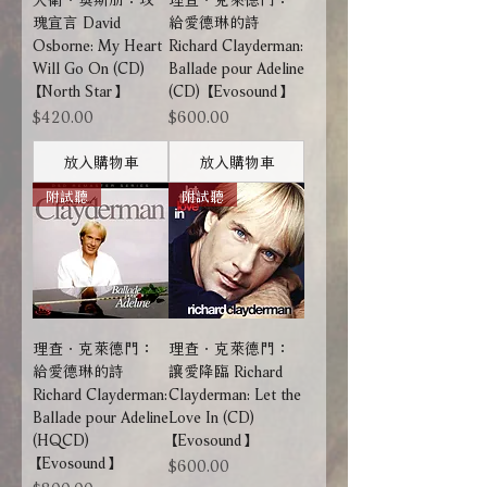
瑰宣言 David
給愛德琳的詩
Osborne: My Heart
Richard Clayderman:
Will Go On (CD)
Ballade pour Adeline
【North Star】
(CD) 【Evosound】
價格
價格
$420.00
$600.00
放入購物車
放入購物車
附試聽
附試聽
理查．克萊德門：
理查．克萊德門：
給愛德琳的詩
讓愛降臨 Richard
Richard Clayderman:
Clayderman: Let the
Ballade pour Adeline
Love In (CD)
(HQCD)
【Evosound】
【Evosound】
價格
$600.00
價格
$800.00