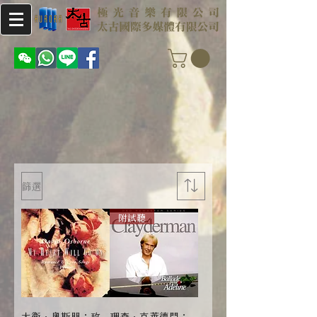
篩選
附試聽
大衛．奧斯朋：玫
理查．克萊德門：