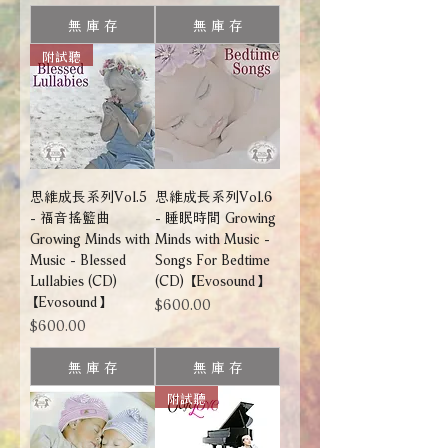
無 庫 存
無 庫 存
附試聽
思維成長系列Vol.5
思維成長系列Vol.6
- 福音搖籃曲
- 睡眠時間 Growing
Growing Minds with
Minds with Music -
Music - Blessed
Songs For Bedtime
Lullabies (CD)
(CD) 【Evosound】
【Evosound】
價格
$600.00
價格
$600.00
無 庫 存
無 庫 存
附試聽