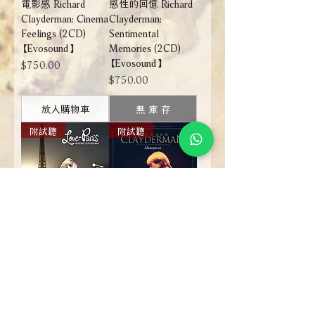
電影感 Richard
感性的回憶 Richard
Clayderman: Cinema
Clayderman:
Feelings (2CD)
Sentimental
【Evosound】
Memories (2CD)
【Evosound】
價格
$750.00
價格
$750.00
放入購物車
無 庫 存
附試聽
附試聽
理查．克萊德門：
理查．克萊德門曠
愛在巴黎 Richard
世名曲全紀錄
Clayderman: Love In
Richard Clayderman
Paris (2CD)
Masterpieces (3CD)
【Evosound】
【Evosound】
價格
價格
$750.00
$900.00