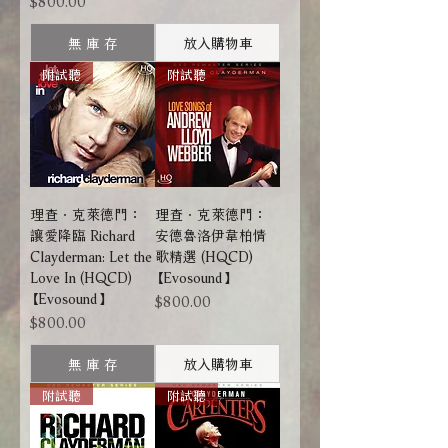
無 庫 存
放入購物車
附試聽
附試聽
理查．克萊德門：
理查．克萊德門：
讓愛降臨 Richard
安德魯洛伊韋柏情
Clayderman: Let the
歌精選 (HQCD)
Love In (HQCD)
【Evosound】
【Evosound】
價格
$800.00
價格
$800.00
無 庫 存
放入購物車
附試聽
附試聽