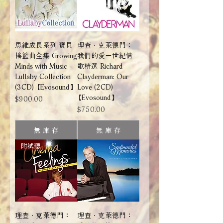
思維成長系列 寶貝
理查．克萊德門：
搖籃曲全集 Growing
我們的愛－世紀情
Minds with Music -
歌精選 Richard
Lullaby Collection
Clayderman: Our
(3CD) 【Evosound】
Love (2CD)
【Evosound】
價格
$900.00
價格
$750.00
無 庫 存
無 庫 存
附試聽
理查．克萊德門：
理查．克萊德門：