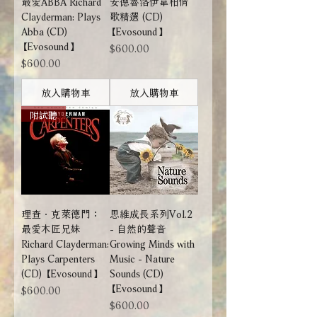
最愛ABBA Richard
安德魯洛伊韋柏情
Clayderman: Plays
歌精選 (CD)
Abba (CD)
【Evosound】
【Evosound】
價格
$600.00
價格
$600.00
放入購物車
放入購物車
附試聽
理查．克萊德門：
思維成長系列Vol.2
最愛木匠兄妹
- 自然的聲音
Richard Clayderman:
Growing Minds with
Plays Carpenters
Music - Nature
(CD) 【Evosound】
Sounds (CD)
【Evosound】
價格
$600.00
價格
$600.00