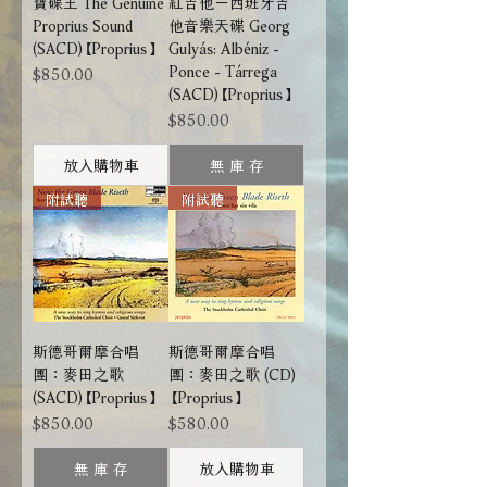
寶碟王 The Genuine
紅吉他－西班牙吉
Proprius Sound
他音樂天碟 Georg
(SACD)【Proprius】
Gulyás: Albéniz -
Ponce - Tárrega
價格
$850.00
(SACD)【Proprius】
價格
$850.00
放入購物車
無 庫 存
附試聽
附試聽
斯德哥爾摩合唱
斯德哥爾摩合唱
團：麥田之歌
團：麥田之歌 (CD)
(SACD)【Proprius】
【Proprius】
價格
價格
$850.00
$580.00
無 庫 存
放入購物車