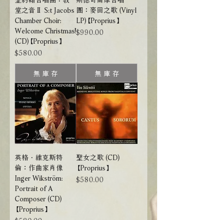
堂之音Ⅱ S:t Jacobs
團：麥田之歌 (Vinyl
Chamber Choir:
LP)【Proprius】
Welcome Christmas!
價格
$990.00
(CD)【Proprius】
價格
$580.00
無 庫 存
無 庫 存
英格．維克斯特
聖女之歌 (CD)
倫：作曲家肖像
【Proprius】
Inger Wikström:
價格
$580.00
Portrait of A
Composer (CD)
【Proprius】
價格
$580.00