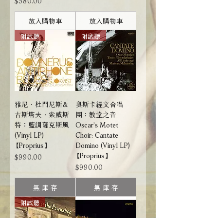
放入購物車
放入購物車
附試聽
附試聽
雅尼．杜門尼斯＆
奧斯卡經文合唱
古斯塔夫．索威斯
團：教堂之音
特：藍調薩克斯風
Oscar's Motet
(Vinyl LP)
Choir: Cantate
【Proprius】
Domino (Vinyl LP)
【Proprius】
價格
$990.00
價格
$990.00
無 庫 存
無 庫 存
附試聽