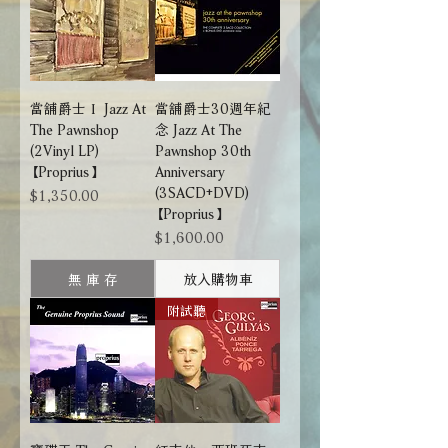
當舖爵士Ｉ Jazz At
當舖爵士30週年紀
The Pawnshop
念 Jazz At The
(2Vinyl LP)
Pawnshop 30th
【Proprius】
Anniversary
(3SACD+DVD)
價格
$1,350.00
【Proprius】
價格
$1,600.00
無 庫 存
放入購物車
附試聽