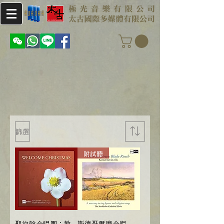
篩選
附試聽
聖約翰合唱團：教
斯德哥爾摩合唱