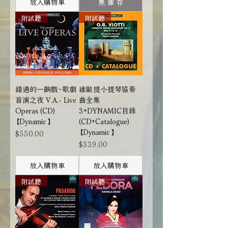
放入購物車
無 庫 存
附試聽
附試聽
錯過的一齣戲~歌劇
維歐提小提琴協奏
首演之夜 V.A.- Live
曲全集
Operas (CD)
3+DYNAMIC目錄
【Dynamic】
(CD+Catalogue)
【Dynamic】
價格
$550.00
價格
$339.00
放入購物車
放入購物車
附試聽
附試聽