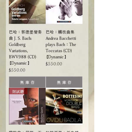
巴哈：郭德堡變奏
巴哈：觸技曲集
曲 J. S. Bach:
Andrea Bacchetti
Goldberg
plays Bach：The
Variations,
Toccatas (CD)
BWV988 (CD)
【Dynamic】
【Dynamic】
價格
$550.00
價格
$550.00
無 庫 存
無 庫 存
附試聽