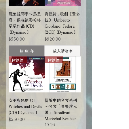
魔鬼提琴手～馬里
喬達諾 : 歌劇《費多
奧．侯森演奏帕格
拉》 Umberto
尼尼作品 (CD)
Giordano: Fedora
【Dynamic】
(2CD)【Dynamic】
價格
價格
$550.00
$920.00
無 庫 存
放入購物車
附試聽
附試聽
女巫與惡魔 Of
傳說中的名琴系列
Witches and Devils
～名琴「貝蒂埃元
(CD)【Dynamic】
帥」 Stradivari
Maréchal Berthier
價格
$550.00
1716