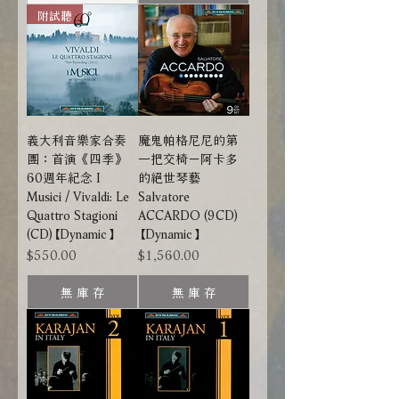
附試聽
義大利音樂家合奏
魔鬼帕格尼尼的第
團：首演《四季》
一把交椅－阿卡多
60週年紀念 I
的絕世琴藝
Musici / Vivaldi: Le
Salvatore
Quattro Stagioni
ACCARDO (9CD)
(CD)【Dynamic】
【Dynamic】
價格
價格
$550.00
$1,560.00
無 庫 存
無 庫 存