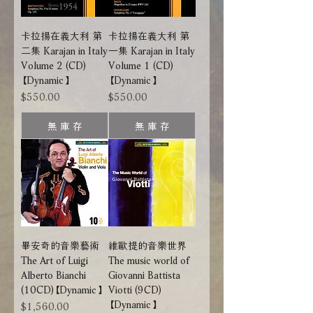
卡拉揚在義大利 第
卡拉揚在義大利 第
二集 Karajan in Italy
一集 Karajan in Italy
Volume 2 (CD)
Volume 1 (CD)
【Dynamic】
【Dynamic】
價格
價格
$550.00
$550.00
無 庫 存
無 庫 存
畢安奇的音樂藝術
維歐提的音樂世界
The Art of Luigi
The music world of
Alberto Bianchi
Giovanni Battista
(10CD)【Dynamic】
Viotti (9CD)
【Dynamic】
價格
$1,560.00