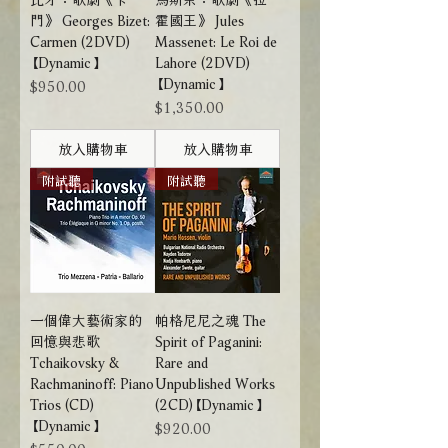
門》 Georges Bizet:
霍國王》 Jules
Carmen (2DVD)
Massenet: Le Roi de
【Dynamic】
Lahore (2DVD)
【Dynamic】
價格
$950.00
價格
$1,350.00
放入購物車
放入購物車
附試聽
附試聽
一個偉大藝術家的
帕格尼尼之魂 The
回憶與悲歌
Spirit of Paganini:
Tchaikovsky &
Rare and
Rachmaninoff: Piano
Unpublished Works
Trios (CD)
(2CD)【Dynamic】
【Dynamic】
價格
$920.00
價格
$550.00