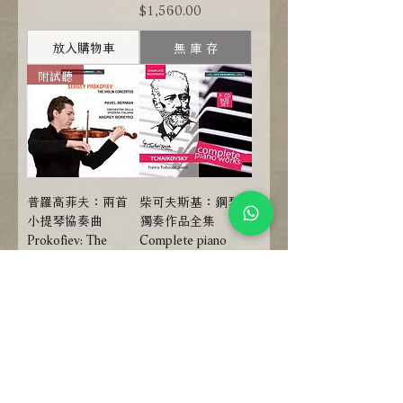
價格
$1,560.00
放入購物車
無 庫 存
附試聽
普羅高菲夫：兩首
柴可夫斯基：鋼琴
小提琴協奏曲
獨奏作品全集
Prokofiev: The
Complete piano
Violin Concertos
works (7CD)
(CD)【Dynamic】
【Dynamic】
價格
價格
$550.00
$1,560.00
放入購物車
放入購物車
附試聽
附試聽