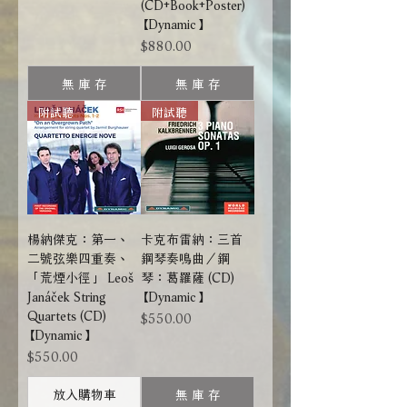
(CD+Book+Poster)
【Dynamic】
價格
$880.00
無 庫 存
無 庫 存
附試聽
附試聽
楊納傑克：第一、
卡克布雷納：三首
二號弦樂四重奏、
鋼琴奏鳴曲／鋼
「荒煙小徑」 Leoš
琴：葛羅薩 (CD)
Janáček String
【Dynamic】
Quartets (CD)
價格
$550.00
【Dynamic】
價格
$550.00
放入購物車
無 庫 存