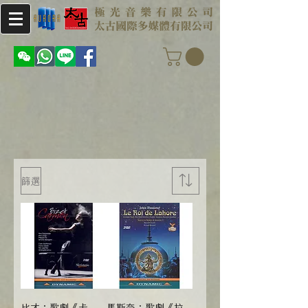
篩選
比才：歌劇《卡
馬斯奈：歌劇《拉