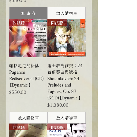
無 庫 存
放入購物車
附試聽
附試聽
帕格尼尼的祈禱
蕭士塔高維契：24
Paganini
首前奏曲與賦格
Rediscovered (CD)
Shostakovich: 24
【Dynamic】
Preludes and
Fugues, Op. 87
價格
$550.00
(3CD)【Dynamic】
價格
$1,380.00
放入購物車
放入購物車
附試聽
附試聽