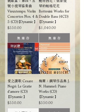
魏歐當：第四、五
鮑特西尼：低音提
號小提琴協奏曲
琴的帕格尼尼
Vieuxtemps: Violin
Bottesini: Works for
Concertos Nos. 4 &
Double Bass (4CD)
5 (CD)【Dynamic】
【Dynamic】
價格
價格
$550.00
$1,040.00
無 庫 存
無 庫 存
附試聽
愛之讚歌 Cesare
梅爾：鋼琴作品集 J.
Negri: Le Gratie
N. Hummel: Piano
d'amore (CD)
Works (CD)
【Dynamic】
【Dynamic】
價格
價格
$550.00
$550.00