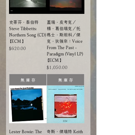
史蒂芬．泰伯特
蓋瑞．皮考克／
Steve Tibbetts:
楊．葛伯瑞克／托
Northern Song (CD)
瑪士．斯坦科／傑
【ECM】
克．狄強奈：Voice
From The Past -
價格
$620.00
Paradigm (Vinyl LP)
【ECM】
價格
$1,050.00
無 庫 存
無 庫 存
Lester Bowie: The
奇斯．傑瑞特 Keith