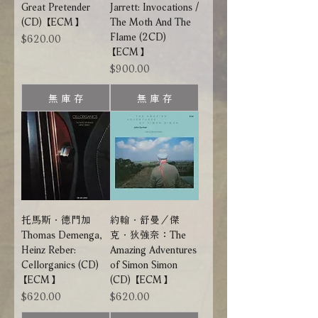
Great Pretender
Jarrett: Invocations /
(CD) 【ECM】
The Moth And The
Flame (2CD)
價格
$620.00
【ECM】
價格
$900.00
無 庫 存
無 庫 存
托馬斯．德門加
約翰．舒曼／傑
Thomas Demenga,
克．狄強奈：The
Heinz Reber:
Amazing Adventures
Cellorganics (CD)
of Simon Simon
【ECM】
(CD) 【ECM】
價格
價格
$620.00
$620.00