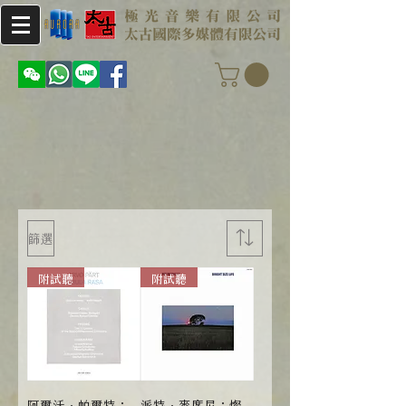
篩選
附試聽
附試聽
阿爾沃．帕爾特：
派特．麥席尼：燦