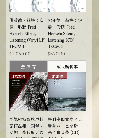
佛萊德．赫許：寂
佛萊德．赫許：寂
靜．聆聽 Fred
靜．聆聽 Fred
Hersch: Silent,
Hersch: Silent,
Listening (Vinyl LP)
Listening (CD)
【ECM】
【ECM】
價格
價格
$1,050.00
$620.00
無 庫 存
放入購物車
附試聽
附試聽
亨德密特＆施尼特
提利安四重奏／克
克作品集｜鋼琴：
勞蒂亞．巴蘭斯
安娜．高菈麗／義
基：白日夢 (CD)