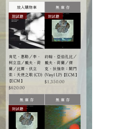
放入購物車
無 庫 存
附試聽
附試聽
肯尼．惠勒／李．
約翰．亞伯孔比／
柯立茲／戴夫．荷
戴夫．荷蘭／傑
蘭／比爾．伏立
克．狄強奈：閘門
索：天使之歌 (CD)
(Vinyl LP) 【ECM】
【ECM】
價格
$1,350.00
價格
$620.00
無 庫 存
無 庫 存
附試聽