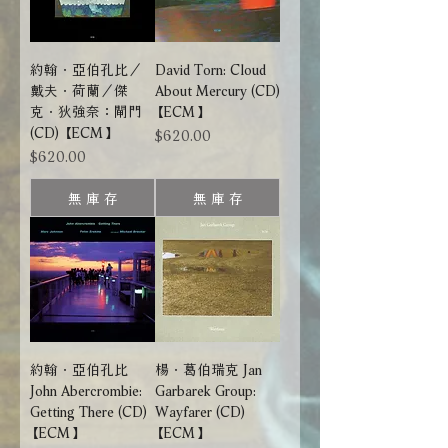
約翰．亞伯孔比／
David Torn: Cloud
戴夫．荷蘭／傑
About Mercury (CD)
克．狄強奈：閘門
【ECM】
(CD) 【ECM】
價格
$620.00
價格
$620.00
無 庫 存
無 庫 存
約翰．亞伯孔比
楊．葛伯瑞克 Jan
John Abercrombie:
Garbarek Group:
Getting There (CD)
Wayfarer (CD)
【ECM】
【ECM】