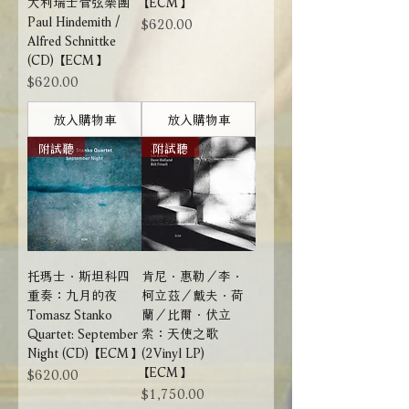
大利瑞士管弦樂團
【ECM】
Paul Hindemith /
價格
$620.00
Alfred Schnittke
(CD) 【ECM】
價格
$620.00
放入購物車
放入購物車
附試聽
附試聽
托瑪士．斯坦科四
肯尼．惠勒／李．
重奏：九月的夜
柯立茲／戴夫．荷
Tomasz Stanko
蘭／比爾．伏立
Quartet: September
索：天使之歌
Night (CD) 【ECM】
(2Vinyl LP)
【ECM】
價格
$620.00
價格
$1,750.00