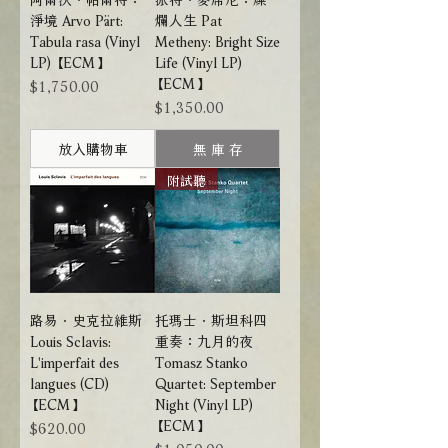
淨境 Arvo Pärt:
爛人生 Pat
Tabula rasa (Vinyl
Metheny: Bright Size
LP) 【ECM】
Life (Vinyl LP)
【ECM】
價格
$1,750.00
價格
$1,350.00
放入購物車
無 庫 存
附試聽
路易．史克拉維斯
托瑪士．斯坦科四
Louis Sclavis:
重奏：九月的夜
L'imperfait des
Tomasz Stanko
langues (CD)
Quartet: September
【ECM】
Night (Vinyl LP)
【ECM】
價格
$620.00
價格
$1,050.00