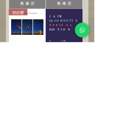
無 庫 存
無 庫 存
附試聽
萊納．布呂寧豪
傑克．狄強奈 Jack
斯：自由之風
DeJohnette: Special
Rainer Brüninghaus:
Edition (CD)
Freigeweht (CD)
【ECM】
【ECM】
價格
$620.00
價格
$620.00
無 庫 存
無 庫 存