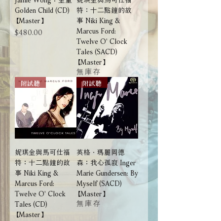
Golden Child (CD)
特：十二點鐘的故
【Master】
事 Niki King &
Marcus Ford:
價格
$480.00
Twelve O' Clock
Tales (SACD)
【Master】
無 庫 存
附試聽
附試聽
妮琪金與馬可仕福
英格．瑪麗岡德
特：十二點鐘的故
森：我心孤寂 Inger
事 Niki King &
Marie Gundersen: By
Marcus Ford:
Myself (SACD)
Twelve O' Clock
【Master】
Tales (CD)
無 庫 存
【Master】