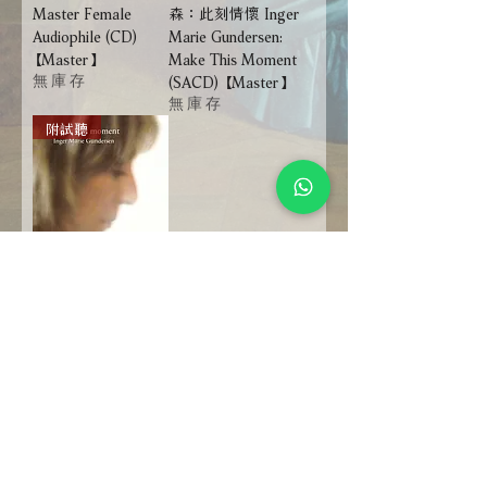
Master Female
森：此刻情懷 Inger
Audiophile (CD)
Marie Gundersen:
【Master】
Make This Moment
(SACD) 【Master】
無 庫 存
無 庫 存
附試聽
英格．瑪麗岡德
森：瞬間的美好
Inger Marie
Gundersen: Make
This Moment (CD)
【Master】
無 庫 存