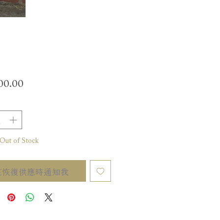
價
00.00
格
t of Stock
在恢復供應時通知我