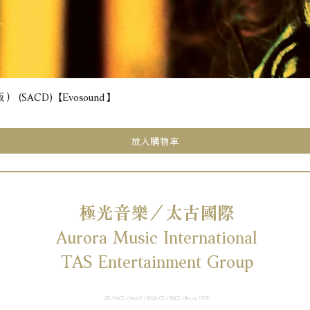
(SACD) 【Evosound】
快速瀏覽
放入購物車
極光音樂／太古國際
Aurora Music International
TAS Entertainment Group
CD / SACD / Vinyl LP / MQA-CD / HQCD / Blu-ray / DVD