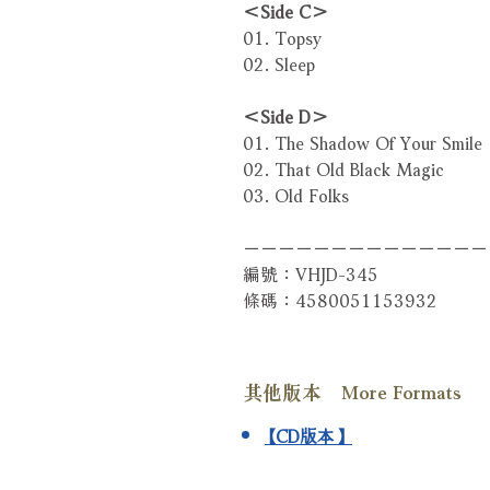
＜Side C＞
01. Topsy
02. Sleep
＜Side D＞
01. The Shadow Of Your Smile
02. That Old Black Magic
03. Old Folks
－－－－－－－－－－－－－－
編號：VHJD-345
條碼：4580051153932
其他版本 More Formats
【CD版本】