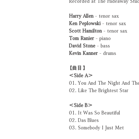
Recorded at The Hideaway Studi
Harry Allen
- tenor sax
Ken Peplowski
- tenor sax
Scott Hamilton
- tenor sax
Tom Ranier
- piano
David Stone
- bass
Kevin Kanner
- drums
【曲目】
＜Side A＞
01. You And The Night And Th
02. Like The Brightest Star
＜Side B＞
01. It Was So Beautiful
02. Das Blues
03. Somebody I Just Met