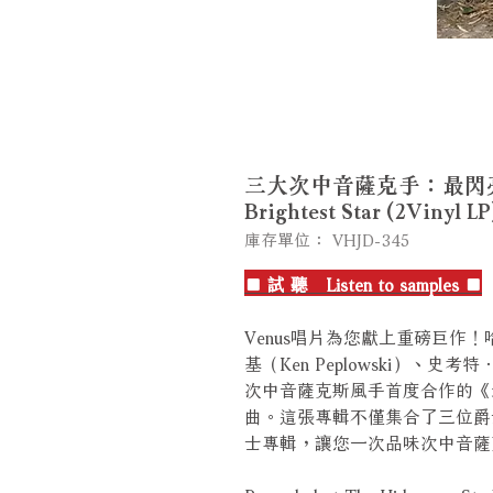
三大次中音薩克手：最閃亮的星 T
Brightest Star (2Vinyl 
庫存單位： VHJD-345
■ 試 聽 Listen to samples ■
Venus唱片為您獻上重磅巨作！哈
基（Ken Peplowski）、史考
次中音薩克斯風手首度合作的《
曲。這張專輯不僅集合了三位爵
士專輯，讓您一次品味次中音薩