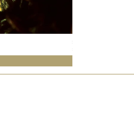
Susan Wong：靠近你（25週年紀
價格
$700.00