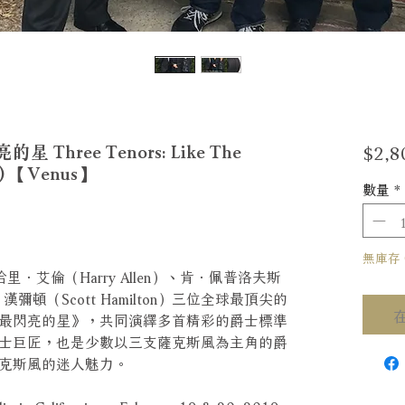
$2,8
hree Tenors: Like The
LP) 【Venus】
數量
*
無庫存 Ou
里．艾倫（Harry Allen）、肯．佩普洛夫斯
特．漢彌頓（Scott Hamilton）三位全球最頂尖的
最閃亮的星》，共同演繹多首精彩的爵士標準
士巨匠，也是少數以三支薩克斯風為主角的爵
克斯風的迷人魅力。