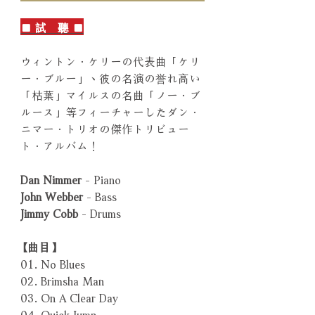
■ 試 聽 ■
ウィントン．ケリーの代表曲「ケリ
ー．ブルー」、彼の名演の誉れ高い
「枯葉」マイルスの名曲「ノー．ブ
ルース」等フィーチャーしたダン．
ニマー．トリオの傑作トリビュー
ト．アルバム！
Dan Nimmer
- Piano
John Webber
- Bass
Jimmy Cobb
- Drums
【曲目】
01. No Blues
02. Brimsha Man
03. On A Clear Day
04. Quick Jump