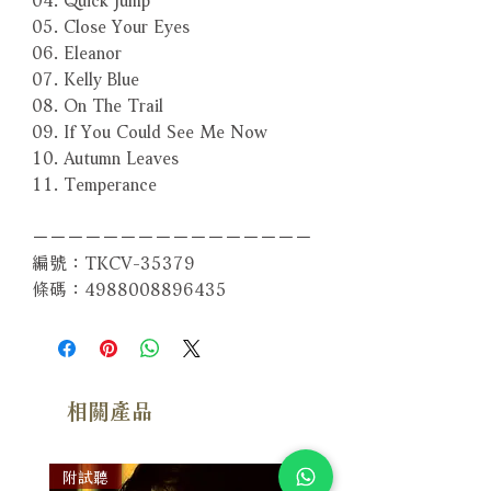
05. Close Your Eyes
06. Eleanor
07. Kelly Blue
08. On The Trail
09. If You Could See Me Now
10. Autumn Leaves
11. Temperance
－－－－－－－－－－－－－－－－
編號：TKCV-35379
條碼：4988008896435
相關產品
附試聽
附試聽