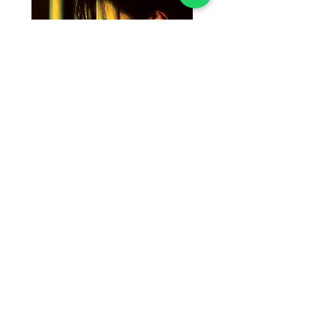
Susan Wong：靠近你（25週年紀
Susan Wong：靠近你（
念版） (SACD) 【Evosound】
念版） (MQA-CD) 【Evos
價格
價格
$950.00
$700.00
放入購物車
極光音樂／太古國際