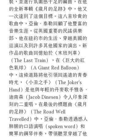
製，並進行氛圍感十足的編曲，在他
的全新專輯《歲月的足跡》中，他又
一次達到了這個目標。這八首珍貴的
歌曲中，亞倫．泰勒回顧了他豐富的
音樂生涯，從英國重要的民謠俱樂
部、他在紐約市的生活、穿越美國的
巡演以及到許多其他國家的演出。新
作品的歌曲回憶始於〈末班列車〉
（The Last Train），在〈巨大的紅
色氣球〉（A Giant Red Balloon）
中，這條道路將他引領回遙遠的青春
時光，〈小丑之手〉（The Joker's
Hand）是他與年輕的丹麥歌手雅各．
迪南森（Jacob Dinesen）令⼈印象深
刻的二重唱，在最後的標題曲〈歲月
的足跡〉（The Road Well
Travelled）中，亞倫．泰勒透過感人
肺腑的口語演唱（spoken word）和
簡單的鋼琴伴奏，帶領聽眾穿越了他