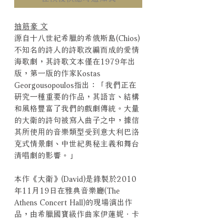
抽筋豪 文
源自十八世紀希臘的希俄斯島(Chios)
不知名的詩人的詩歌改編而成的愛情
海歌劇，其詩歌文本僅在1979年出
版，第一版的作家Kostas
Georgousopoulos指出：「我們正在
研究一種重要的作品，其語言、結構
和風格豐富了我們的戲劇傳統。大量
的大衛的詩句被寫入曲子之中，據信
其所使用的音樂類型受到意大利巴洛
克式情景劇、中世紀奧秘主義和舞台
清唱劇的影響。」
本作《大衛》(David)是錄製於2010
年11月19日在雅典音樂廳(The
Athens Concert Hall)的現場演出作
品，由希臘國寶級作曲家伊蓮妮．卡