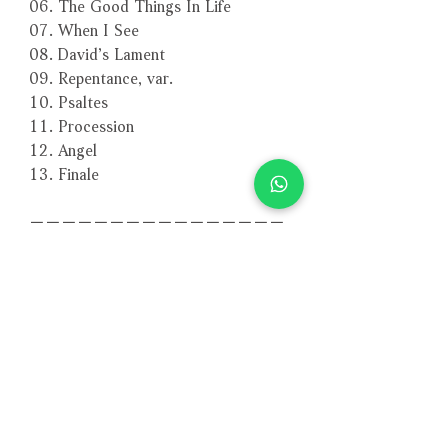
06. The Good Things In Life
07. When I See
08. David’s Lament
09. Repentance, var.
10. Psaltes
11. Procession
12. Angel
13. Finale
－－－－－－－－－－－－－－－－
編號：ECM2221
條碼：0028948144990
相關產品
附試聽
附試聽