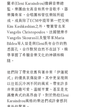
蘭卓(Eleni Karaindrou)擔綱音樂總
監。樂團由女高音和男中音歌手，器
樂獨奏家，合唱團和管弦樂隊所組
成，成員除了ECM中提琴第一把交椅
Kim Kashkashian之外，雙簧管名家
Vangelis Christopoulos、法國號樂手
Vangelis Skouras以及豎琴家Maria
Bildea等人皆是與Eleni長年合作的熟
悉面孔，合作默契自然不在話下，精
準掌握了希臘音樂文化的神韻和精
隨。
他們除了帶來依舊有著非常「伊蓮妮
式」的優美哀傷旋律，其中更呈現與
以往低沉冷冽不同的風采，帶來許多
非常逗趣可愛、溫暖平實、甚至是充
滿慶典式的高昂曲子，對於熟稔Eleni
Karaindrou風格的樂迷們或許會感到
意外的驚喜。