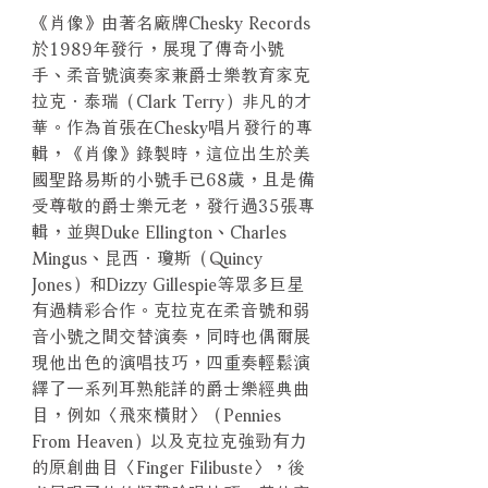
《肖像》由著名廠牌Chesky Records
於1989年發行，展現了傳奇小號
手、柔音號演奏家兼爵士樂教育家克
拉克．泰瑞（Clark Terry）非凡的才
華。作為首張在Chesky唱片發行的專
輯，《肖像》錄製時，這位出生於美
國聖路易斯的小號手已68歲，且是備
受尊敬的爵士樂元老，發行過35張專
輯，並與Duke Ellington、Charles
Mingus、昆西．瓊斯（Quincy
Jones）和Dizzy Gillespie等眾多巨星
有過精彩合作。克拉克在柔音號和弱
音小號之間交替演奏，同時也偶爾展
現他出色的演唱技巧，四重奏輕鬆演
繹了一系列耳熟能詳的爵士樂經典曲
目，例如〈飛來橫財〉（Pennies
From Heaven）以及克拉克強勁有力
的原創曲目〈Finger Filibuste〉，後