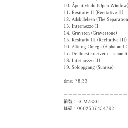
10. Åpent vindu (Open Window
11. Resitativ II (Recitative II)
12. Adskillelsen (The Separation
13. Intermezzo II
14. Gravsten (Gravestone)
15. Resitativ III (Recitative III)
16. Alfa og Omega (Alpha and 
17. De fineste nerver er ramme
18. Intermezzo III
19. Soloppgang (Sunrise)
time: 78:33
－－－－－－－－－－－－－－
編號：ECM2336
條碼：0602537454792