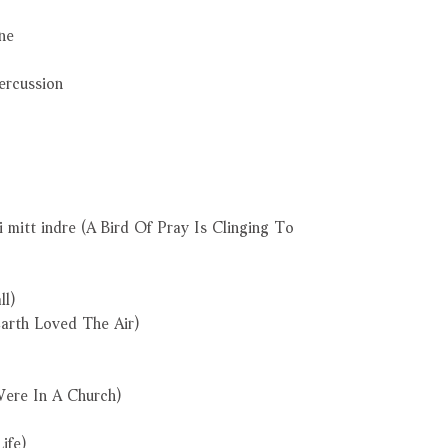
ne
ercussion
i mitt indre (A Bird Of Pray Is Clinging To
ll)
Earth Loved The Air)
Were In A Church)
ife)