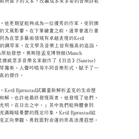
)根據孟克生前所留下的文本，改編成多采多姿的音樂詩歌
，他更期望能夠成為一位優秀的作家，受到挪
的文風影響，在下筆繪畫之前，通常會進行書
為在眾多藝術領域有卓越表現的Ketil
代表性的鋼琴家，在文學及音樂上皆有極高的造詣，
為原始發想，奧斯陸孟克博物館(Munch
結挪威眾多音樂名家創作了《日出》(Sunrise)
琴獨奏、人聲吟唱等不同音樂形式，賦予了一
高的傑作。
til Bjørnstad試圖重新解析孟克的生命歷
和解。也許他最終發現兩者。他發現了他們，
光明，在日出之中。」其中我們能夠體會到
暗憂鬱的既定印象，Ketil Bjørnstad結
克正向樂觀、勇敢面對命運的崇高浪漫遐想。