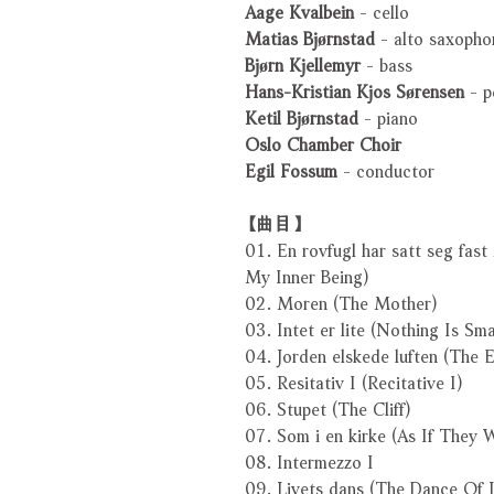
Aage Kvalbein
- cello
Matias Bjørnstad
- alto saxopho
Bjørn Kjellemyr
- bass
Hans-Kristian Kjos Sørensen
- p
Ketil Bjørnstad
- piano
Oslo Chamber Choir
Egil Fossum
- conductor
【曲目】
01. En rovfugl har satt seg fast 
My Inner Being)
02. Moren (The Mother)
03. Intet er lite (Nothing Is Sma
04. Jorden elskede luften (The 
05. Resitativ I (Recitative I)
06. Stupet (The Cliff)
07. Som i en kirke (As If They 
08. Intermezzo I
09. Livets dans (The Dance Of L