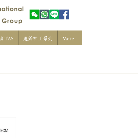
音TAS
鬼斧神工系列
More