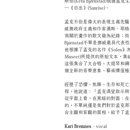
斯坦(Ketil Bjørnstad
─《日出》(Sunrise)。
孟克不但是偉大的表現主義先驅
威無政府主義和作家漢斯．耶格
寫關於畫作的散文做為紀錄；而同
Bjørnstad不單是挪威最具
他根據了孟克的名作《Solen》
Museet)所提供的原始文本，集
這張集合了大合唱、大提琴和鋼
個全新的音樂意象、藝術價值極
經歷了恐懼、焦躁、生存和死亡，Ke
程，他說道：「孟克渴望啟示與
從字面上看，在黑暗的對面：在
的，不單純僅是我們對於孟克那充滿晦
合主觀和客觀的面相，給予了孟
Kari Bremnes
- vocal