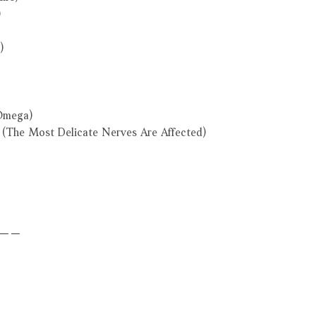
)
)
Omega)
t (The Most Delicate Nerves Are Affected)
－－