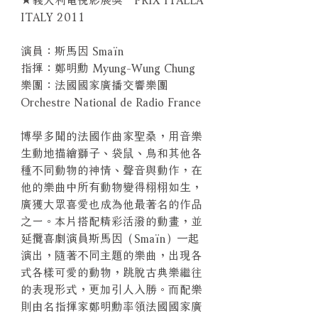
ITALY 2011
演員：斯馬因 Smaïn
指揮：鄭明勳 Myung-Wung Chung
樂團：法國國家廣播交響樂團
Orchestre National de Radio France
博學多聞的法國作曲家聖桑，用音樂
生動地描繪獅子、袋鼠、鳥和其他各
種不同動物的神情、聲音與動作，在
他的樂曲中所有動物變得栩栩如生，
廣獲大眾喜愛也成為他最著名的作品
之ㄧ。本片搭配精彩活潑的動畫，並
延攬喜劇演員斯馬因（Smaïn）一起
演出，隨著不同主題的樂曲，出現各
式各樣可愛的動物，跳脫古典樂繼往
的表現形式，更加引人入勝。而配樂
則由名指揮家鄭明勳率領法國國家廣