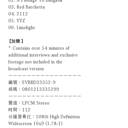
03. Red Barchetta
04. 2112
05. YYZ
06. Limelight
【加贈】
* Contains over 54 minutes of
additional interviews and exclusive
footage not included in the
broadcast version
－－－－－－－－－－－－－－－－
編號：EVBRD33352-9
條碼：0801213335299
－－－－－－－－－－－－－－－－
聲道：LPCM Stereo
時間：112
分鐘螢幕比：1080i High Definition
Widescreen 16x9 (1.78:1)