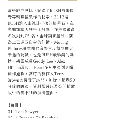
這張經典專輯，記錄了RUSH兩張傳
奇專輯幕後製作的秘辛。2112是
RUSH進入主流排行榜的踏基石，在
家鄉加拿大獲得了冠軍，在美國最高
名次則到75 名，全球銷售量到目前
為止已達四白金的佳績。Moving
Pictures讓樂團的音樂首度得到廣大
樂迷的認識，也是RUSH最暢銷的專
輯。樂團成員Geddy Lee、Alex
Lifeson及Neil Peart在片中談到專輯
創作過程，當時的製作人Terry
Brown也接受了訪問。加贈：超過50
分鐘的訪談、資料影片以及公開播放
版中的看不到的演出畫面。
【曲目】
01. Tom Sawyer
02. A Passage To Bangkok