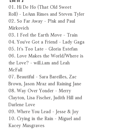
01. Hi De Ho (That Old Sweet
Roll) - LeAnn Rimes and Steven Tyler
02. So Far Away - P!nk and Paul
Mirkovich
03. I Feel the Earth Move - Train
04. You've Got a Friend - Lady Gaga
05. It's Too Late - Gloria Estefan
06. Love Makes the World/Where is
the Love? - will.i.am and Leah
McFall
07. Beautiful - Sara Bareilles, Zac
Brown, Jason Mraz and Raining Jane
08. Way Over Yonder - Merry
Clayton, Lisa Fischer, Judith Hill and
Darlene Love
09. Where You Lead - Jesse & Joy
10. Crying in the Rain - Miguel and
Kacey Musgraves