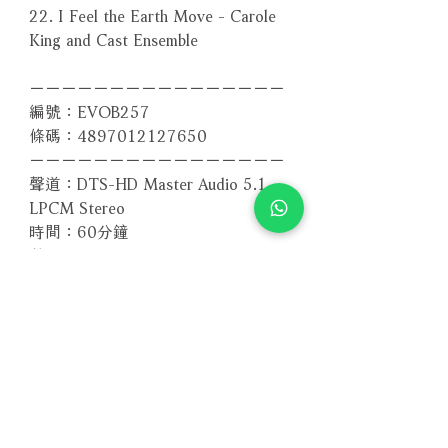
22. I Feel the Earth Move - Carole
King and Cast Ensemble
－－－－－－－－－－－－－－－－
編號：EVOB257
條碼：4897012127650
－－－－－－－－－－－－－－－－
聲道：DTS-HD Master Audio 5.1,
LPCM Stereo
時間：60分鐘
螢幕比：1080i High Definition
Widescreen 16x9
區碼：全區
相關產品