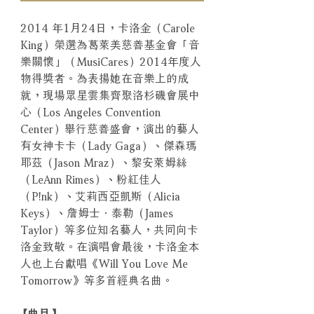
2014 年1月24日，卡洛金（Carole
King）榮選為葛萊美慈善基金會「音
樂關懷」（MusiCares）2014年度人
物得獎者。為表揚她在音樂上的成
就，現場眾星雲集齊聚洛杉磯會展中
心（Los Angeles Convention
Center）舉行慈善盛會，演出的藝人
有女神卡卡（Lady Gaga）、傑森瑪
耶茲（Jason Mraz）、黎安萊姆絲
（LeAnn Rimes）、粉紅佳人
（P!nk）、艾莉西亞凱斯（Alicia
Keys）、詹姆士．泰勒（James
Taylor）等多位知名藝人，共同向卡
洛金致敬。在演唱會最後，卡洛金本
人也上台獻唱《Will You Love Me
Tomorrow》等多首經典名曲。
【曲目】