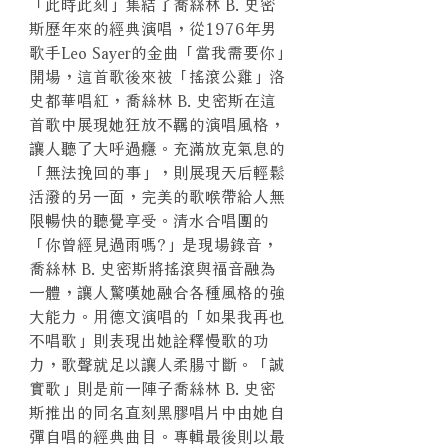
「此時此刻」集結了喬絲林 B. 史密
斯歷年來的經典演唱，從1976年男
歌手Leo Sayer的金曲「當我需要你」
開場，這首歌後來被「搖滾公雞」洛
史都華唱紅，喬絲林 B. 史密斯在這
首歌中展現她狂放不羈的演唱風格，
讓人聽了大呼過癮。充滿放克氣息的
「無法挽回的事」，則展現天后輕鬆
活潑的另一面，完美的歌喉帶給人無
限暢快的聽覺享受。清水合唱團的
「你曾經見過雨嗎?」是現場錄音，
喬絲林 B. 史密斯將搖滾與福音融為
一體，讓人驚嘆她融合各種風格的強
大能力。用德文演唱的「如果我再也
不唱歌」則表現出她詮釋慢歌的功
力，歌聲就足以讓人柔腸寸斷。「誠
實歌」則是前一陣子喬絲林 B. 史密
斯推出的同名直刻黑膠唱片中由她自
彈自唱的經典曲目。專輯最後則以最