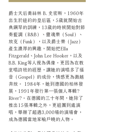
爵士天后喬絲林 B. 史密斯，1960年
出生於紐約的皇后區，5歲就開始古
典鋼琴的訓練，13歲的時候開始對節
奏藍調（R&B）、靈魂樂（Soul）、
放克（Funk），以及爵士樂（Jazz）
產生濃厚的興趣，開始把Ella
Fitzgerald、John Lee Hooker，以及
B.B. King等人視為偶像。更因為在教
堂唱詩班的經歷，讓她的演唱多了福
音（Gospel）的成份，情感更為激越
奔放。 1984年，她到德國的柏林發
展，1991年發行第一張個人專輯?
River?。在德國的三十年間，她除了
推出15張專輯之外，更組團到處演
唱，舉辦了超過3,000場的演場會，
成為德國當地家喻戶曉的人物。