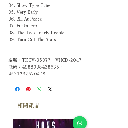
04. Show Type Tune
05. Very Early
06. Bill At Peace
07. Funkallero
08. The Two Lonely People
09. Turn Out The Stars
－－－－－－－－－－－－－－－－
編號：TKCV-35077．VHCD-2047
條碼：4988008438635．
4571292520478
相關產品
附試聽