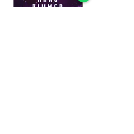
漢斯．季默：布拉格現場 Hans
Susan Wong：靠近你（
Zimmer: Live In Prague (2SACD)
念版） (SACD) 【Evosoun
【Mercury Studio】
價格
$950.00
價格
$1,300.00
放入購物車
極光音樂／太古國際