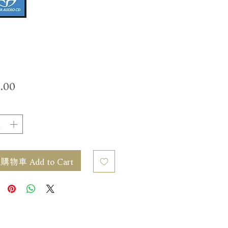
價
.00
格
物車 Add to Cart