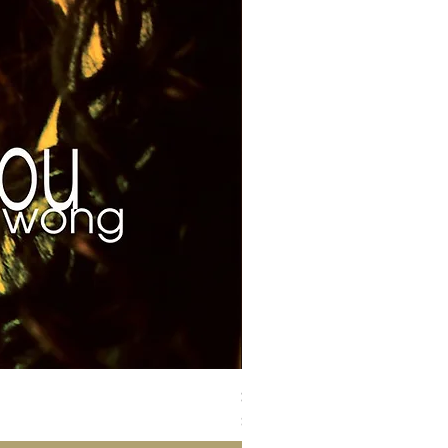
Susan Wong：靠近你（25週年紀
價格
$700.00