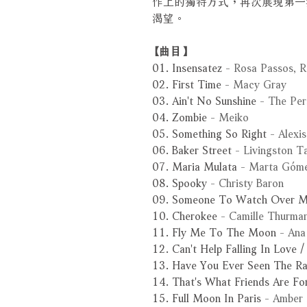
作上的獨特方式，再次展現第一
渴望。
【曲目】
01. Insensatez
- Rosa Passos, R
02. First Time
- Macy Gray
03. Ain't No Sunshine
- The Per
04. Zombie
- Meiko
05. Something So Right
- Alexis
06. Baker Street
- Livingston T
07. Maria Mulata
- Marta Góm
08. Spooky
- Christy Baron
09. Someone To Watch Over 
10. Cherokee
- Camille Thurma
11. Fly Me To The Moon
- Ana
12. Can't Help Falling In Love 
13. Have You Ever Seen The Ra
14. That's What Friends Are Fo
15. Full Moon In Paris
- Amber 