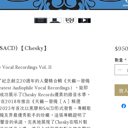
$950
CD) 【Chesky】
數量
*
 Vocal Recordings Vol. II
06年發行了紀念創立20週年的人聲精合輯《天籟－發燒
est Audiophile Vocal Recordings），旋即
放入購
示了Chesky Records優異的錄音水準。
ds終於在2018年推出《天籟－發燒［Ａ］精選
sic在2023年首次以黑膠和SACD形式發售。專輯歌
燒友界最優秀歌手的珍藏，這張專輯證明了
質聲音的承諾，完美地展現了Chesky在唱片製