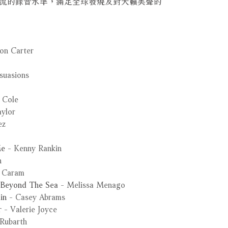
流的錄音水準，滿足全球發燒友對天籟美聲的
on Carter
suasions
 Cole
aylor
ez
Me
- Kenny Rankin
n
 Caram
/ Beyond The Sea
- Melissa Menago
in
- Casey Abrams
r
- Valerie Joyce
Rubarth