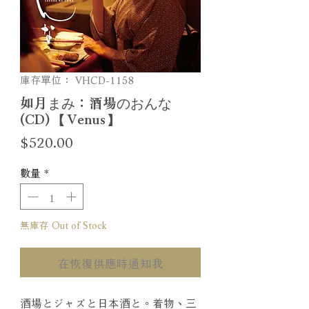
庫存單位： VHCD-1158
如月まみ：酒場のおんな
(CD) 【Venus】
價
$520.00
格
數量
*
無庫存 Out of Stock
在恢復供應時通知我
酒場とジャズと日本酒と。着物、三