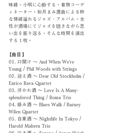
味線、小唄に心酔する。着物コーデ
ィネーター、如月まみ選曲による粋
な情緒溢れるジャズ．アルバム。女
性が酒場にてジャズを聴きながら思
い出を振り返る、そんな時間を演出
する１枚。
【曲目】
01. 口開け ～ And When We're
Young / Phil Woods with Strings
02. 迎え酒 ～ Dear Old Stockholm /
Enrico Rava Quartet
03. 浮かれ酒 ～ Love Is A Many-
splendored Thing / Roma Trio
04. 絡み酒 ～ Blues Walk / Barney
Wilen Quartet
05. 自棄酒 ～ Nightlife In Tokyo /
Harold Mabern Trio
06. 泣き酒 ～ Europe / Aaron Heick