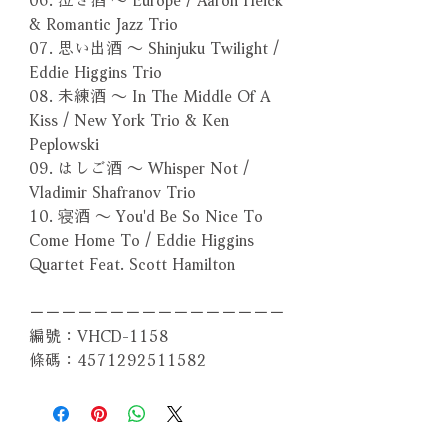
& Romantic Jazz Trio
07. 思い出酒 ～ Shinjuku Twilight /
Eddie Higgins Trio
08. 未練酒 ～ In The Middle Of A
Kiss / New York Trio & Ken
Peplowski
09. はしご酒 ～ Whisper Not /
Vladimir Shafranov Trio
10. 寝酒 ～ You'd Be So Nice To
Come Home To / Eddie Higgins
Quartet Feat. Scott Hamilton
－－－－－－－－－－－－－－－－
編號：VHCD-1158
條碼：4571292511582