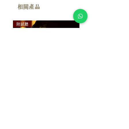
相關產品
附試聽
附試聽
Susan Wong：靠近你（25週年紀
Susan Wong：靠近你（
念版） (SACD) 【Evosound】
念版） (MQA-CD) 【Evos
價格
價格
$950.00
$700.00