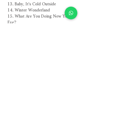
13. Baby, It's Cold Outside
14. Winter Wonderland
15. What Are You Doing New Year's
Eve?
－－－－－－－－－－－－－－－－
編號：VHCD-1197
條碼：4571292511971
其他版本 More Formats
◆ 秋葉翩翩 Autumn Leaves
【CD版本】
【Vinyl LP版本】
相關產品
◆ 冬之仙境 Winter Wonderland
【CD版本】
【Vinyl LP版本】
附試聽