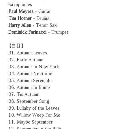
Saxophones
Paul Meyers
- Guitar
Tim Horner
- Drums
Harry Allen
- Tenor Sax
Dominick Farinacci
- Trumpet
【曲目】
01. Autumn Leaves
02. Early Autumn
03. Autumn In New York
04. Autumn Nocturne
05. Autumn Serenade
06. Autumn In Rome
07. Tis Autumn
08. September Song
09. Lullaby of the Leaves
10. Willow Weep For Me
11. Maybe September
12. September In the Rain