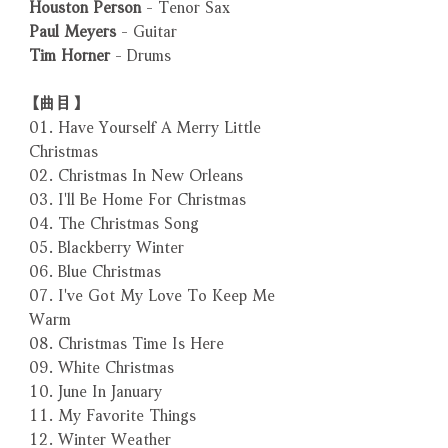
Houston Person
- Tenor Sax
Paul Meyers
- Guitar
Tim Horner
- Drums
【曲目】
01. Have Yourself A Merry Little
Christmas
02. Christmas In New Orleans
03. I'll Be Home For Christmas
04. The Christmas Song
05. Blackberry Winter
06. Blue Christmas
07. I've Got My Love To Keep Me
Warm
08. Christmas Time Is Here
09. White Christmas
10. June In January
11. My Favorite Things
12. Winter Weather