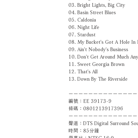
03. Bright Lights, Big City
04. Basin Street Blues
05. Caldonia
06. Night Life
07. Stardust
08. My Bucket's Got A Hole In 
09. Ain't Nobody's Business
10. Don't Get Around Much A
11. Sweet Georgia Brown
12. That's All
13. Down By The Riverside
－－－－－－－－－－－－－－
編號：EE 39173-9
條碼：0801213917396
－－－－－－－－－－－－－－
聲道：DTS Digital Surround Sound
時間：85分鐘
螢幕比：NTSC 16:9