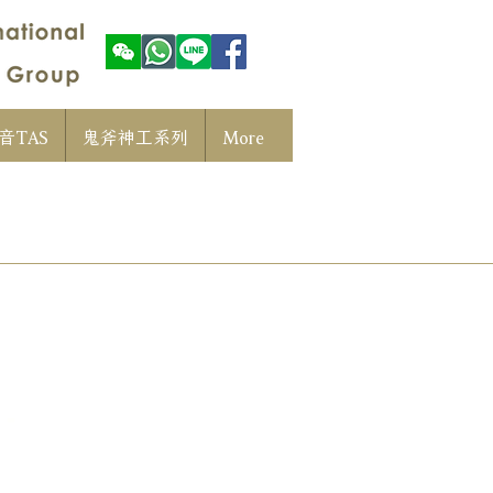
音TAS
鬼斧神工系列
More