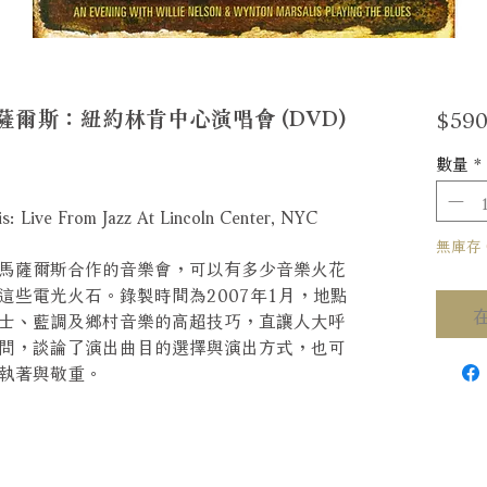
$590
爾斯：紐約林肯中心演唱會 (DVD)
數量
*
s: Live From Jazz At Lincoln Center, NYC
無庫存 Ou
馬薩爾斯合作的音樂會，可以有多少音樂火花
這些電光火石。錄製時間為2007年1月，地點
士、藍調及鄉村音樂的高超技巧，直讓人大呼
問，談論了演出曲目的選擇與演出方式，也可
的執著與敬重。