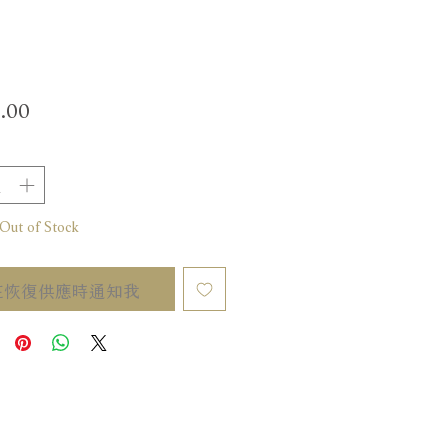
價
.00
格
t of Stock
在恢復供應時通知我