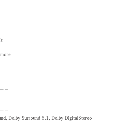
It
nymore
－－
－－
, Dolby Surround 5.1, Dolby DigitalStereo