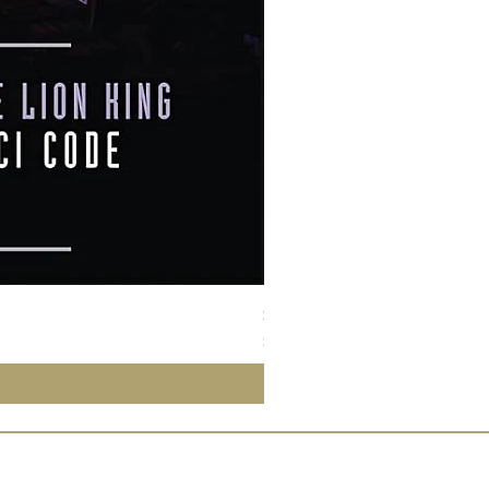
Susan Wong：靠近你（25週年紀
價格
$950.00