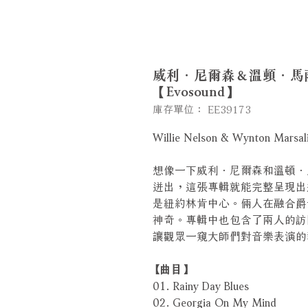
威利．尼爾森＆溫頓．馬薩
【Evosound】
庫存單位： EE39173
Willie Nelson & Wynton Marsali
想像一下威利．尼爾森和溫頓．
迸出，這張專輯就能完整呈現出
是紐約林肯中心。倆人在融合爵
神奇。專輯中也包含了兩人的訪
讓觀眾一窺大師們對音樂表演
【曲目】
01. Rainy Day Blues
02. Georgia On My Mind