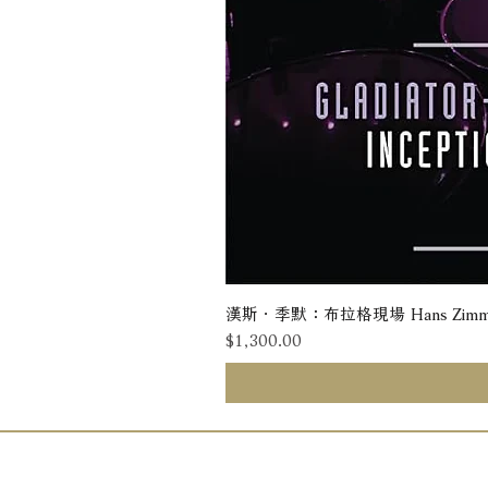
漢斯．季默：布拉格現場 Hans Zimmer: Liv
價格
$1,300.00