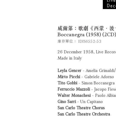
威爾第：歌劇《西蒙．波卡涅拉》 
Boccanegra (1958) (2C
庫存單位： IDIS6552-53
26 December 1958, Live Record
Made in Italy
Leyla Gencer
- Amelia Grimaldi
Mirto Picchi
- Gabriele Adorno
Tito Gobbi
- Simon Boccanegra
Ferruccio Mazzoli
- Jacopo Fies
Walter Monachesi
- Paolo Albia
Gino Sarri
- Un Capitano
San Carlo Theatre Chorus
San Carlo Theatre Orchestra