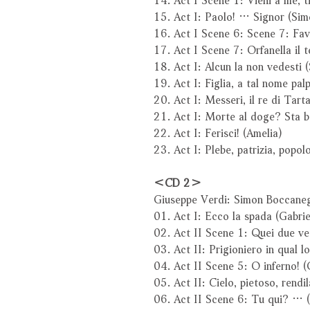
15. Act I: Paolo! … Signor (Sim
16. Act I Scene 6: Scene 7: Fav
17. Act I Scene 7: Orfanella il t
18. Act I: Alcun la non vedesti 
19. Act I: Figlia, a tal nome pal
20. Act I: Messeri, il re di Tart
21. Act I: Morte al doge? Sta b
22. Act I: Ferisci! (Amelia)
23. Act I: Plebe, patrizia, popol
＜CD 2＞
Giuseppe Verdi: Simon Boccane
01. Act I: Ecco la spada (Gabrie
02. Act II Scene 1: Quei due ve
03. Act II: Prigioniero in qual 
04. Act II Scene 5: O inferno! (
05. Act II: Cielo, pietoso, rendil
06. Act II Scene 6: Tu qui? … (