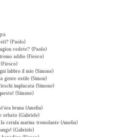
gra
sti? (Paolo)
agion vedete? (Paolo)
stremo addio (Fiesco)
 (Fiesco)
ni labbro il mio (Simone)
ra gente ostile (Simon)
ieschi implacata (Simone)
questo! (Simone)
t'ora bruna (Amelia)
e orbato (Gabriele)
 la cerula marina tremolante (Amelia)
iunge! (Gabriele)
i benedico (Fiesco)