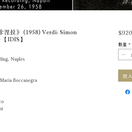
$920
(1958) Verdi: Simon
D) 【IDIS】
數量
*
ing, Naples
放入購
/Maria Boccanegra
co
ni