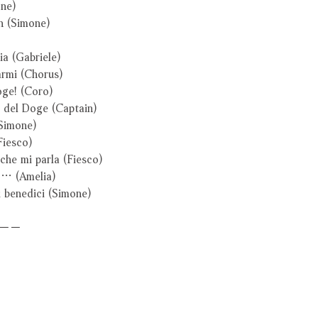
one)
n (Simone)
ia (Gabriele)
'armi (Chorus)
oge! (Coro)
e del Doge (Captain)
(Simone)
Fiesco)
che mi parla (Fiesco)
 … (Amelia)
i benedici (Simone)
－－