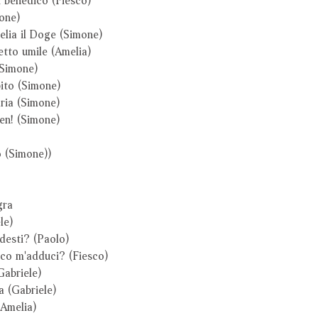
one)
elia il Doge (Simone)
etto umile (Amelia)
(Simone)
pito (Simone)
aria (Simone)
en! (Simone)
o (Simone))
gra
le)
desti? (Paolo)
loco m'adduci? (Fiesco)
Gabriele)
a (Gabriele)
Amelia)