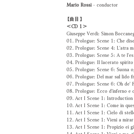
Mario Rossi
- conductor
【曲目】
＜CD 1＞
Giuseppe Verdi: Simon Boccane
01. Prologue: Scene 1: Che dise
02. Prologue: Scene 4: L'atra m
03. Prologue: Scene 5: A te l'e
04. Prologue: Il lacerato spirito
05. Prologue: Scene 6: Suona og
06. Prologue: Del mar sul lido f
07. Prologue: Scene 6: Oh de' F
08. Prologue: Ecco d'inferno e 
09. Act I Scene 1: Introduction
10. Act I Scene 1: Come in ques
11. Act I Scene 1: Cielo di stell
12. Act I Scene 1: Vieni a mirar
13. Act I Scene 1: Propizio ei g
14. Act I Scene 1: Vieni a me, t