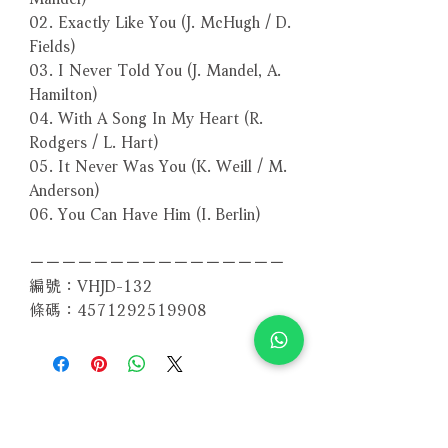
02. Exactly Like You (J. McHugh / D.
Fields)
03. I Never Told You (J. Mandel, A.
Hamilton)
04. With A Song In My Heart (R.
Rodgers / L. Hart)
05. It Never Was You (K. Weill / M.
Anderson)
06. You Can Have Him (I. Berlin)
－－－－－－－－－－－－－－－－
編號：VHJD-132
條碼：4571292519908
相關產品