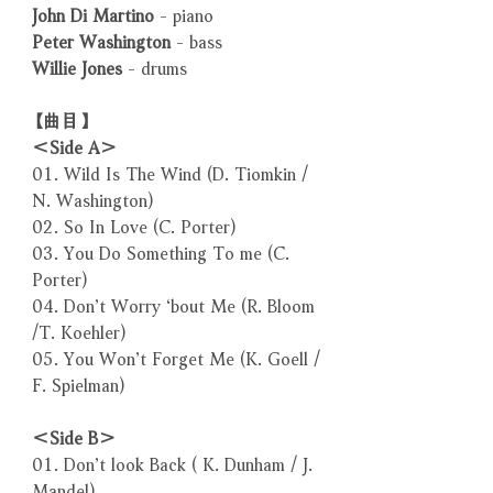
John Di Martino
- piano
Peter Washington
- bass
Willie Jones
- drums
【曲目】
＜Side A＞
01. Wild Is The Wind (D. Tiomkin /
N. Washington)
02. So In Love (C. Porter)
03. You Do Something To me (C.
Porter)
04. Don’t Worry ‘bout Me (R. Bloom
/T. Koehler)
05. You Won’t Forget Me (K. Goell /
F. Spielman)
＜Side B＞
01. Don’t look Back ( K. Dunham / J.
Mandel)