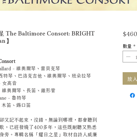
$460
Baltimore Consort: BRIGHT
ian】
數量
*
onsort
allard - 維奧爾琴、雷貝克琴
k - 西特琴、巴洛克吉他、維奧爾琴、班朵拉琴
放入購
 - 女高音
is - 維奧爾琴、長笛、錐形管
ne - 魯特琴
 - 木笛、錫口笛
卻又記不起來，沒錯，無論到哪裡，都會聽到
歌，已經發燒了400多年，這些既耐聽又熟悉
身旁。專輯名稱「耀日之星」取材自詩人威廉