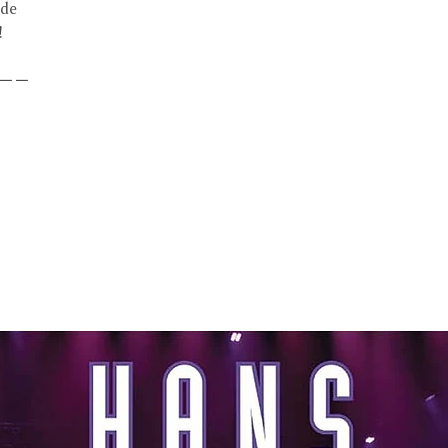
de
!
－－