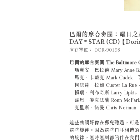
巴爾的摩合奏團：耀日之星 The 
DAY * STAR (CD)【Dor
庫存單位： DOR-90198
巴爾的摩合奏團 The Baltimore C
瑪麗安．巴拉德 Mary Anne B
馬克．卡戴克 Mark Cude
柯絲達．拉如 Custer La Rue
賴瑞．利布奇斯 Larry Lipk
羅恩．麥克法蘭 Ronn McFarla
克里斯．諾曼 Chris Norman
這些曲調好像在哪兒聽過，可是
這些旋律。因為這些口耳相傳的
的旋律，無時無刻都陪伴在我們