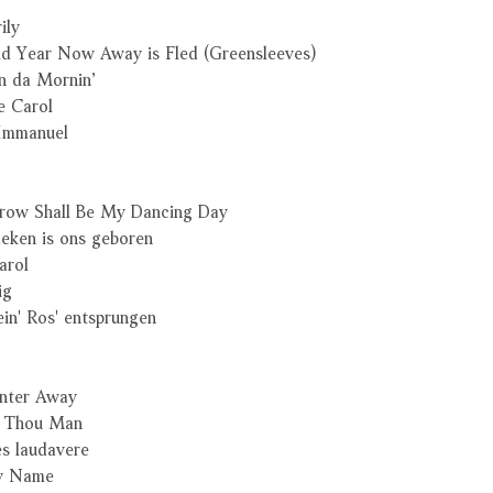
ly
r Now Away is Fled (Greensleeves)
 da Mornin’
 Carol
Immanuel
hall Be My Dancing Day
en is ons geboren
rol
ig
 Ros' entsprungen
nter Away
Thou Man
laudavere
y Name