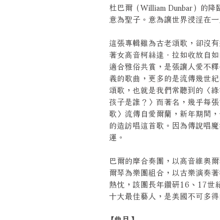
杜巴爾（William Dunba
意為聖子。意為讓世界浸淫在一
這張專輯雖為古老頌歌，卻沒有
著女高音柯絲達．拉如收放自如
適合雅俗共賞，是張讓人愛不釋
義的歌曲，更多的是流傳幾世紀
頌歌，也就是我們常聽到的〈綠
孩子是誰？〉而著名，幾乎每張
歌〉流傳自愛爾蘭，新年期間，
的造訪唱這首歌。因為傳說唱魔
運。
巴爾的摩合奏團，以高音維奧爾
爾琴為樂團組合，以古樂演奏著
熱忱，該團長年鑽研16、17世紀
十大最佳藝人，是美國不可多得
【曲目】