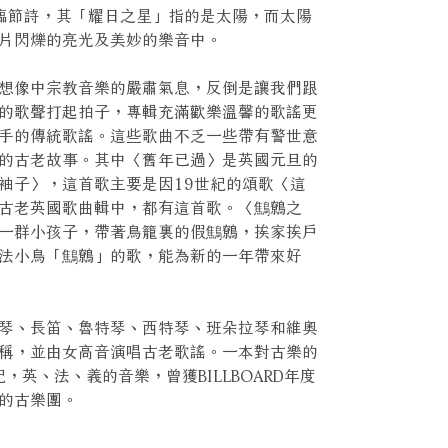
r）的降臨節詩，其「耀日之星」指的是太陽，而太陽
片閃爍的亮光及美妙的樂音中。
想像中宗教音樂的嚴肅氣息，反倒是讓我們跟
的歌聲打起拍子，專輯充滿歡樂溫馨的歌謠更
手的傳統歌謠。這些歌曲不乏一些帶有警世意
的古老故事。其中〈舊年已過〉是英國元旦的
袖子〉，這首歌主要是因19世紀的頌歌〈這
古老英國歌曲輯中，都有這首歌。〈鷦鷯之
一群小孩子，帶著鳥籠裏的假鷦鷯，挨家挨戶
法小鳥「鷦鷯」的歌，能為新的一年帶來好
琴、長笛、魯特琴、西特琴、班朵拉琴和維奧
稱，並由女高音演唱古老歌謠。一本對古樂的
，英、法、義的音樂，曾獲BILLBOARD年度
的古樂團。