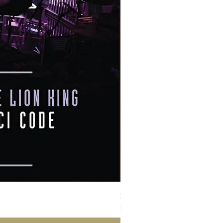
Susan Wong：靠近你（25週年紀
價格
$950.00