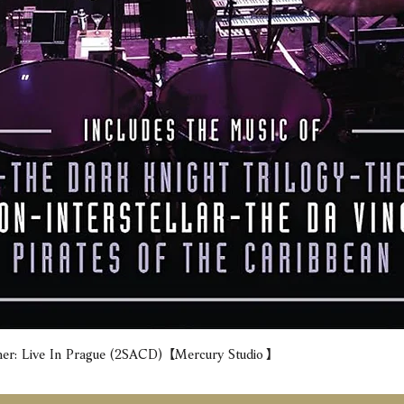
e In Prague (2SACD) 【Mercury Studio】
快速瀏覽