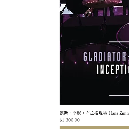
漢斯．季默：布拉格現場 Hans Zimmer: Liv
價格
$1,300.00