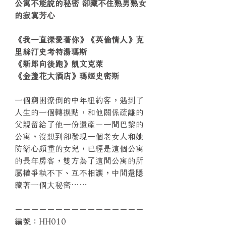
公寓不能說的秘密 卻藏不住熟男熟女
的寂寞芳心
《我一直深愛著你》《英倫情人》克
里絲汀史考特湯瑪斯
《新郎向後跑》凱文克萊
《金盞花大酒店》瑪姬史密斯
一個窮困潦倒的中年紐約客，遇到了
人生的一個轉捩點，和他關係疏離的
父親留給了他一份遺產－一間巴黎的
公寓，沒想到卻發現一個老女人和她
防衛心頗重的女兒，已經是這個公寓
的長年房客，雙方為了這間公寓的所
屬權爭執不下、互不相讓，中間還隱
藏著一個大秘密……
－－－－－－－－－－－－－－－－
編號：HH010