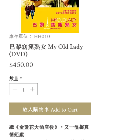
庫存單位： HH010
巴黎窈窕熟女 My Old Lady
(DVD)
價
$450.00
格
數量
*
放入購物車 Add to Cart
繼《金盞花大酒店後》，又一溫馨真
情鉅獻