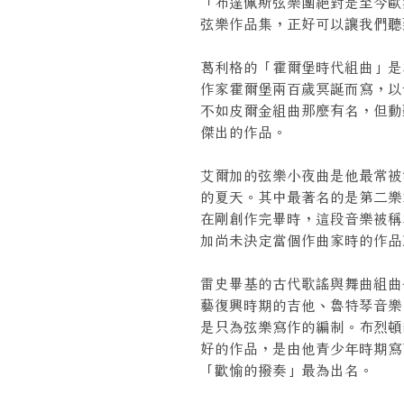
「布達佩斯弦樂團絕對是至今歐
弦樂作品集，正好可以讓我們聽
葛利格的「霍爾堡時代組曲」是
作家霍爾堡兩百歲冥誕而寫，以
不如皮爾金組曲那麼有名，但動
傑出的作品。
艾爾加的弦樂小夜曲是他最常被
的夏天。其中最著名的是第二樂
在剛創作完畢時，這段音樂被稱
加尚未決定當個作曲家時的作品
雷史畢基的古代歌謠與舞曲組曲
藝復興時期的吉他、魯特琴音樂
是只為弦樂寫作的編制。布烈頓
好的作品，是由他青少年時期寫
「歡愉的撥奏」最為出名。