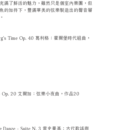
充滿了鮮活的魅力，雖然只是個室內樂團，但
魚的加持下，豐滿華美的弦樂製造出的聲音層
。
 Holberg's Time Op. 40 葛利格：霍爾堡時代組曲，
erenade Op. 20 艾爾加：弦樂小夜曲，作品20
 Arie e Danze - Suite N. 3 雷史畢基：古代歌謠與