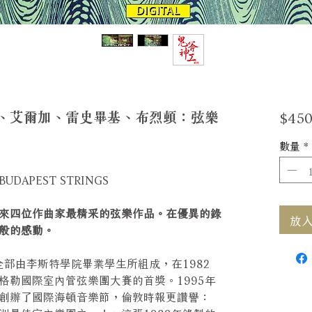
$450
、艾爾加、雷史畢基、布烈頓：弦樂
數量
*
en - BUDAPEST STRINGS
來四位作曲家最精采的弦樂作品。在優異的錄
放入購
般的感動。
全部由李斯特學院畢業學生所組成，在1982
格勒國際室內管弦樂團大賽的首獎。1995年
創辦了國際海頓音樂節，倫敦時報更讚譽：