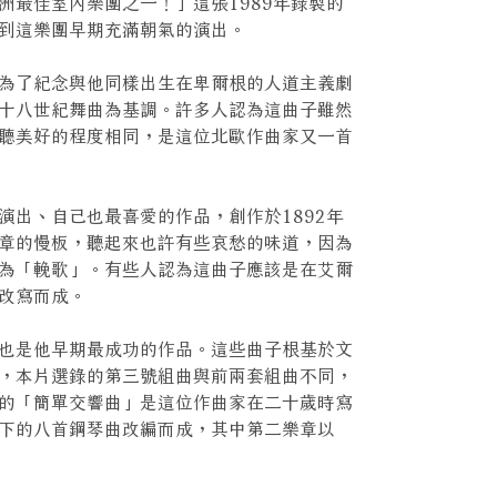
洲最佳室內樂團之一！」這張1989年錄製的
到這樂團早期充滿朝氣的演出。
為了紀念與他同樣出生在卑爾根的人道主義劇
十八世紀舞曲為基調。許多人認為這曲子雖然
聽美好的程度相同，是這位北歐作曲家又一首
演出、自己也最喜愛的作品，創作於1892年
章的慢板，聽起來也許有些哀愁的味道，因為
為「輓歌」。有些人認為這曲子應該是在艾爾
改寫而成。
也是他早期最成功的作品。這些曲子根基於文
，本片選錄的第三號組曲與前兩套組曲不同，
的「簡單交響曲」是這位作曲家在二十歲時寫
下的八首鋼琴曲改編而成，其中第二樂章以