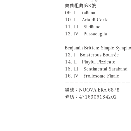
舞曲組曲第3號
09. I - Italiana
10. II - Aria di Corte
11. III - Siciliane
12. IV - Passacaglia
Benjamin Britten: Simple
13. I - Boisterous Bourrée
14. II - Playful Pizzicato
15. III - Sentimental Saraband
16. IV - Frolicsome Finale
－－－－－－－－－－－－－－
編號：NUOVA ERA 6878
條碼：4716306184202