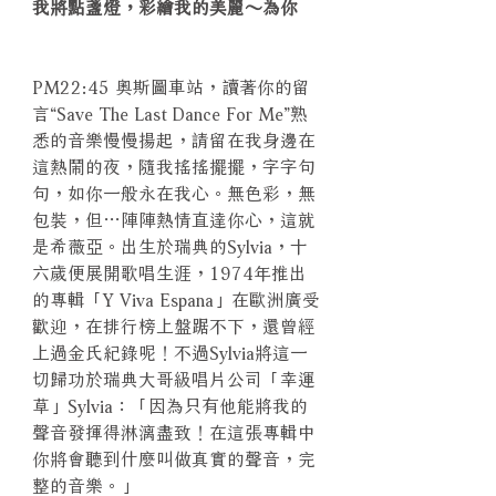
我將點盞燈，彩繪我的美麗～為你
PM22:45 奧斯圖車站，讀著你的留
言“Save The Last Dance For Me”熟
悉的音樂慢慢揚起，請留在我身邊在
這熱鬧的夜，隨我搖搖擺擺，字字句
句，如你一般永在我心。無色彩，無
包裝，但…陣陣熱情直達你心，這就
是希薇亞。出生於瑞典的Sylvia，十
六歲便展開歌唱生涯，1974年推出
的專輯「Y Viva Espana」在歐洲廣受
歡迎，在排行榜上盤踞不下，還曾經
上過金氏紀錄呢！不過Sylvia將這一
切歸功於瑞典大哥級唱片公司「幸運
草」Sylvia：「因為只有他能將我的
聲音發揮得淋漓盡致！在這張專輯中
你將會聽到什麼叫做真實的聲音，完
整的音樂。」