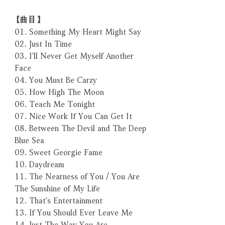
【曲目】
01. Something My Heart Might Say
02. Just In Time
03. I'll Never Get Myself Another
Face
04. You Must Be Carzy
05. How High The Moon
06. Teach Me Tonight
07. Nice Work If You Can Get It
08. Between The Devil and The Deep
Blue Sea
09. Sweet Georgie Fame
10. Daydream
11. The Nearness of You / You Are
The Sunshine of My Life
12. That's Entertainment
13. If You Should Ever Leave Me
14. Just The Way You Are