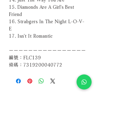
15. Diamonds Are A Girl's Best
Friend
16. Strabgers In The Night L-O-V-
E
17. Isn't It Romantic
－－－－－－－－－－－－－－－－
編號：FLC139
條碼：7319200040772
相關產品
附試聽