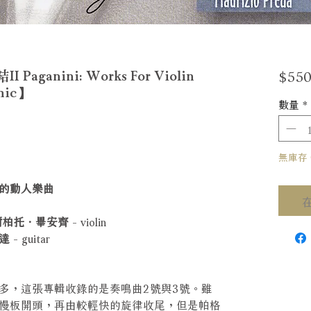
$550
anini: Works For Violin
mic】
數量
*
無庫存 Ou
的動人樂曲
魯吉．艾爾柏托．畢安齊
- violin
利達
- guitar
多，這張專輯收錄的是奏鳴曲2號與3號。雖
慢板開頭，再由較輕快的旋律收尾，但是帕格