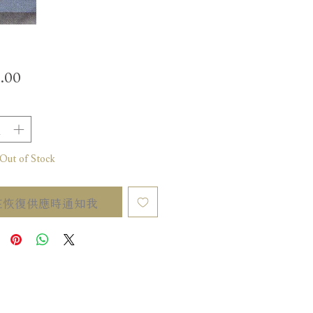
價
.00
格
t of Stock
在恢復供應時通知我