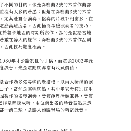
了不同的目的，像是奏鳴曲2號的六首作曲都
並沒有太多的著墨；但是在奏鳴曲3號的六首
，尤其是雙音演奏、撥奏的片段都相當多，在
這麼高難度者，因此極為考驗演奏者的技巧。
住於魯卡地區的時期所寫作，為的是獻給當地
著重在醉人的旋律；奏鳴曲3號的六首作品則
，因此技巧難度極高。
980年才公諸於世的手稿，而這張2002年錄
度錄音，光是這點就非常有收藏價值。
是合作過多張專輯的老搭檔，以兩人精湛的演
曲子，當然是駕輕就熟。其中畢安奇特別採用
o Maggini製作的名琴演奏，音質渾厚清越兼具，音質
目也已經是熟練成精，兩位演出者的琴音當然通透
都一清二楚，是讓人如臨現場的精湛錄音。
Adone nella Reggia di Venere, MS 8