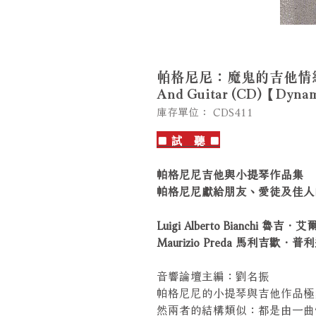
帕格尼尼：魔鬼的吉他情結II Pag
And Guitar (CD)【Dyna
庫存單位： CDS411
■ 試 聽 ■
帕格尼尼吉他與小提琴作品集
帕格尼尼獻給朋友、愛徒及佳人
Luigi Alberto Bianchi 
Maurizio Preda 馬利吉歡．普
音響論壇主編：劉名振
帕格尼尼的小提琴與吉他作品極
然兩者的結構類似：都是由一曲