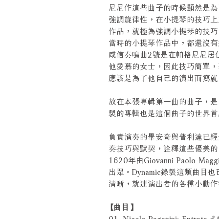
尼尼作這些曲子的時候顯然是為
強調旋律性，在小提琴的技巧上
作品，就極為強調小提琴的技巧
當時的小提琴作品中，都還沒有
咸信奏鳴曲2號是在帕格尼尼居
他愛慕的女士，因此技巧簡單，
應該是為了他自己的演出而寫就
放在本張專輯第一曲的曲子，是1
製的專輯也是這個曲子的世界首
負責演奏的畢安奇與普利達已經
奏技巧與默契，詮釋這些優美的
1620年由Giovanni Paol
出眾。Dynamic錄製這類曲
清晰，就連演出者的各種小動作
【曲目】
01. Nicolo Paganini: Entrata d'