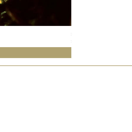
Susan Wong：靠近你（25週年紀
價格
$700.00