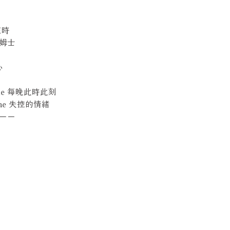
昏來時
的詹姆士
心
s Time 每晚此時此刻
anche 失控的情緒
－－