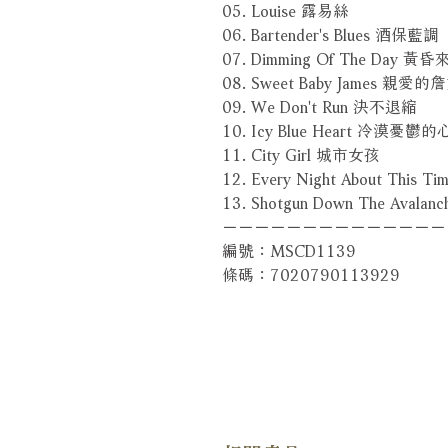
05. Louise 露易絲
06. Bartender's Blues 酒保藍調
07. Dimming Of The Day 黃
08. Sweet Baby James 親愛
09. We Don't Run 決不退縮
10. Icy Blue Heart 冷漠憂鬱的
11. City Girl 城市女孩
12. Every Night About Thi
13. Shotgun Down The Aval
－－－－－－－－－－－－－－
編號：MSCD1139
條碼：7020790113929