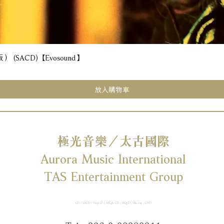
(SACD) 【Evosound】
快速瀏覽
放入購物車
極光音樂／太古國際
Aurora Music International
TAS Entertainment Group
CD / SACD / Vinyl LP / MQA-CD / HQCD / Blu-ray / DVD