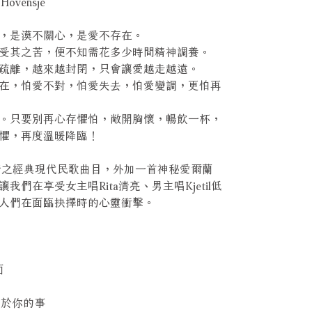
ovensje
，是漠不關心，是愛不存在。
受其之苦，便不知需花多少時間精神調養。
疏離，越來越封閉，只會讓愛越走越遠。
在，怕愛不對，怕愛失去，怕愛變調，更怕再
。只要別再心存懼怕，敞開胸懷，暢飲一杯，
懼，再度溫暖降臨！
情之經典現代民歌曲目，外加一首神秘愛爾蘭
們在享受女主唱Rita清亮、男主唱Kjetil低
人們在面臨抉擇時的心靈衝擊。
面
一些關於你的事