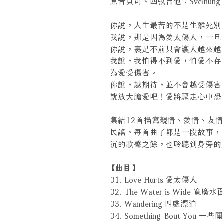
原音貝司、四弦吉他：Sveinung H
你說，人生最苦的不是生離死別
我說，那是因為愛太傷人，一旦
你說，裹足不前只會讓人越來越
我說，我怕得不到愛，怕愛不存
為愛受傷害。
你說，越期待，並不會越受傷害
就放大膽愛吧！愛將驅走心中恐
集結12首描寫親情、愛情、友
民謠。每首曲子都是一段故事，讓我
沉的歌聲之餘，也聆聽到身旁的
【曲目】
01. Love Hurts 愛太傷人
02. The Water is Wide 寬廣水
03. Wandering 四處漂泊
04. Something 'Bout You 