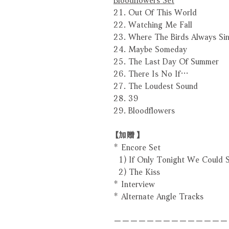
21. Out Of This World
22. Watching Me Fall
23. Where The Birds Always Si
24. Maybe Someday
25. The Last Day Of Summer
26. There Is No If…
27. The Loudest Sound
28. 39
29. Bloodflowers
【加贈】
* Encore Set
1) If Only Tonight We Could S
2) The Kiss
* Interview
* Alternate Angle Tracks
－－－－－－－－－－－－－－