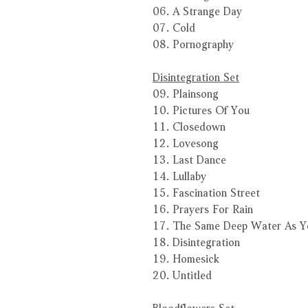
06. A Strange Day
07. Cold
08. Pornography
Disintegration Set
09. Plainsong
10. Pictures Of You
11. Closedown
12. Lovesong
13. Last Dance
14. Lullaby
15. Fascination Street
16. Prayers For Rain
17. The Same Deep Water As Y
18. Disintegration
19. Homesick
20. Untitled
Bloodflowers Set