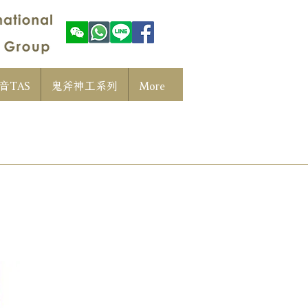
音TAS
鬼斧神工系列
More