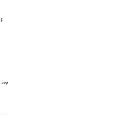
ng
leep
－－