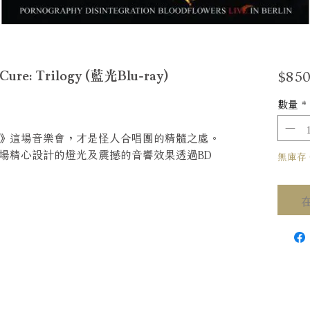
$850
: Trilogy (藍光Blu-ray)
數量
*
》這場音樂會，才是怪人合唱團的精髓之處。
場精心設計的燈光及震撼的音響效果透過BD
無庫存 Ou