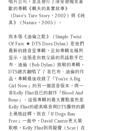
唱片公司，並且發行了深受發燒友喜
歡的專輯《戴夫的真實故事》
（Dave's Ture Story，2002）與《純
真》（Nature，2005）。
而本張《迪倫之歌》（Simple Twist
Of Fate ★ DTS Does Dylan）是他們
最新的錄音室專輯，正如專輯名稱所
宣示，這張是向教父級的民謠歌手巴
布．迪倫（Bob Dylan）致敬的專輯。
DTS總共翻唱了 7 首巴布．迪倫的作
品，專輯最後收錄了「You're A Big
Girl Now」的另一個混音版本，與一
首Kelly Flint自己的創作「Blood And
Bone」。這張專輯的最大賣點當然是
Kelly Flint的絕美嗓音與DTS獨特的爵
士風格詮釋，而在「If Dogs Run
Free」一曲中，David Cantor更大展
歌喉，Kelly Flint則用擬聲（Scat）在