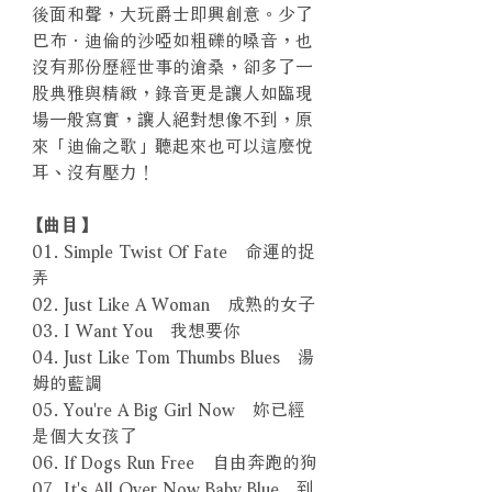
後面和聲，大玩爵士即興創意。少了
巴布．迪倫的沙啞如粗礫的嗓音，也
沒有那份歷經世事的滄桑，卻多了一
股典雅與精緻，錄音更是讓人如臨現
場一般寫實，讓人絕對想像不到，原
來「迪倫之歌」聽起來也可以這麼悅
耳、沒有壓力！
【曲目】
01. Simple Twist Of Fate 命運的捉
弄
02. Just Like A Woman 成熟的女子
03. I Want You 我想要你
04. Just Like Tom Thumbs Blues 湯
姆的藍調
05. You're A Big Girl Now 妳已經
是個大女孩了
06. If Dogs Run Free 自由奔跑的狗
07. It's All Over Now Baby Blue 到