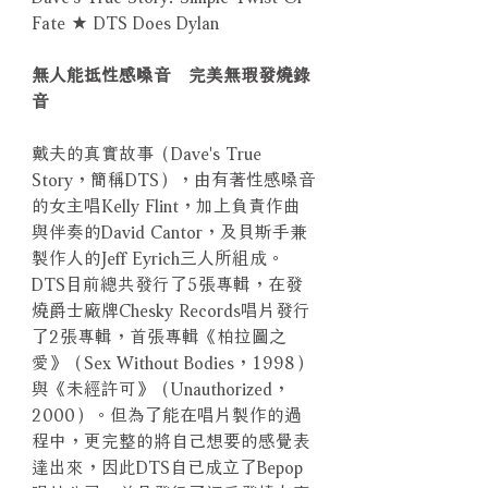
Fate ★ DTS Does Dylan
無人能抵性感嗓音 完美無瑕發燒錄
音
戴夫的真實故事（Dave's True
Story，簡稱DTS），由有著性感嗓音
的女主唱Kelly Flint，加上負責作曲
與伴奏的David Cantor，及貝斯手兼
製作人的Jeff Eyrich三人所組成。
DTS目前總共發行了5張專輯，在發
燒爵士廠牌Chesky Records唱片發行
了2張專輯，首張專輯《柏拉圖之
愛》（Sex Without Bodies，1998）
與《未經許可》（Unauthorized，
2000）。但為了能在唱片製作的過
程中，更完整的將自己想要的感覺表
達出來，因此DTS自已成立了Bepop