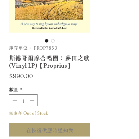
庫存單位： PROP7853
斯德哥爾摩合唱團：麥田之歌
(Vinyl LP)【Proprius】
價
$990.00
格
數量
*
無庫存 Out of Stock
在恢復供應時通知我