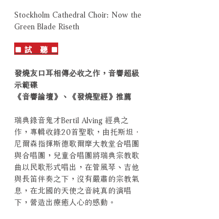
Stockholm Cathedral Choir: Now the
Green Blade Riseth
■ 試 聽 ■
發燒友口耳相傳必收之作，音響超級
示範碟
《音響論壇》、《發燒聖經》推薦
瑞典錄音鬼才Bertil Alving 經典之
作，專輯收錄20首聖歌，由托斯坦．
尼爾森指揮斯德歌爾摩大教堂合唱團
與合唱團，兒童合唱團將瑞典宗教歌
曲以民歌形式唱出，在管風琴、吉他
與長笛伴奏之下，沒有嚴肅的宗教氣
息，在北國的天使之音純真的演唱
下，營造出療癒人心的感動。