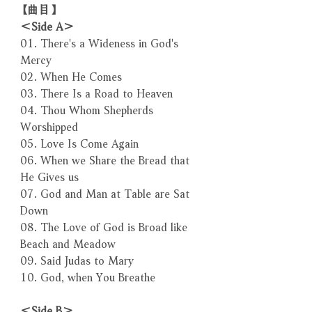
【曲目】
＜Side A＞
01. There's a Wideness in God's
Mercy
02. When He Comes
03. There Is a Road to Heaven
04. Thou Whom Shepherds
Worshipped
05. Love Is Come Again
06. When we Share the Bread that
He Gives us
07. God and Man at Table are Sat
Down
08. The Love of God is Broad like
Beach and Meadow
09. Said Judas to Mary
10. God, when You Breathe
＜Side B＞