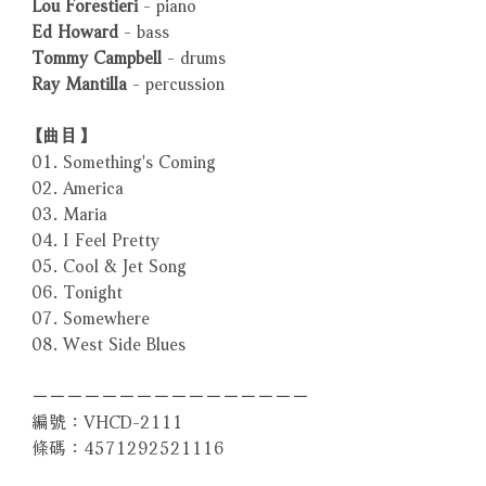
Lou Forestieri
- piano
Ed Howard
- bass
Tommy Campbell
- drums
Ray Mantilla
- percussion
【曲目】
01. Something's Coming
02. America
03. Maria
04. I Feel Pretty
05. Cool & Jet Song
06. Tonight
07. Somewhere
08. West Side Blues
－－－－－－－－－－－－－－－－
編號：VHCD-2111
條碼：4571292521116