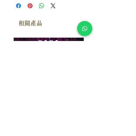
相關產品
附試聽
漢斯．季默：布拉格現場 Hans
Susan Wong：靠近你（
Zimmer: Live In Prague (2SACD)
念版） (SACD) 【Evosoun
【Mercury Studio】
價格
$950.00