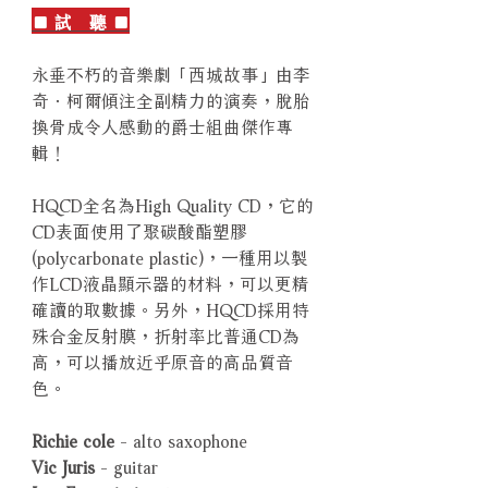
■ 試 聽 ■
永垂不朽的音樂劇「西城故事」由李
奇．柯爾傾注全副精力的演奏，脫胎
換骨成令人感動的爵士組曲傑作專
輯！
HQCD全名為High Quality CD，它的
CD表面使用了聚碳酸酯塑膠
(polycarbonate plastic)，一種用以製
作LCD液晶顯示器的材料，可以更精
確讀的取數據。另外，HQCD採用特
殊合金反射膜，折射率比普通CD為
高，可以播放近乎原音的高品質音
色。
Richie cole
- alto saxophone
Vic Juris
- guitar