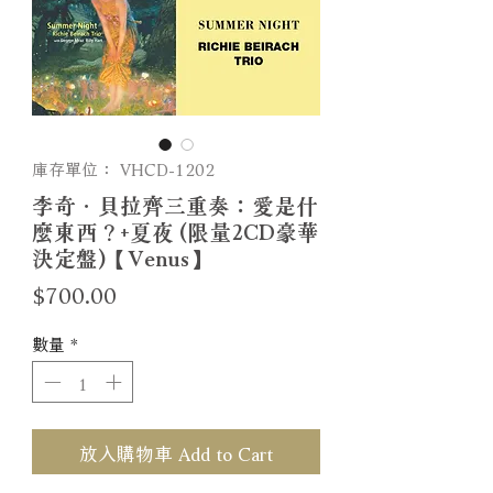
庫存單位： VHCD-1202
李奇．貝拉齊三重奏：愛是什
麼東西？+夏夜 (限量2CD豪華
決定盤)【Venus】
價
$700.00
格
數量
*
放入購物車 Add to Cart