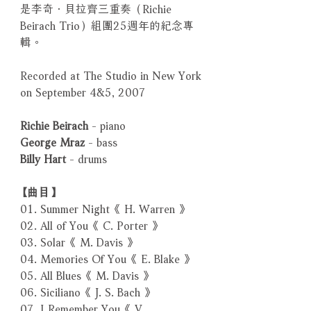
是李奇．貝拉齊三重奏（Richie
Beirach Trio）組團25週年的紀念專
輯。
Recorded at The Studio in New York
on September 4&5, 2007
Richie Beirach
- piano
George Mraz
- bass
Billy Hart
- drums
【曲目】
01. Summer Night《 H. Warren 》
02. All of You《 C. Porter 》
03. Solar《 M. Davis 》
04. Memories Of You《 E. Blake 》
05. All Blues《 M. Davis 》
06. Siciliano《 J. S. Bach 》
07. I Remember You《 V.