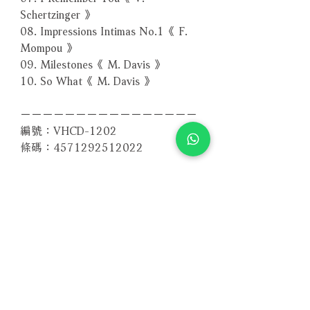
Schertzinger 》
08. Impressions Intimas No.1《 F.
Mompou 》
09. Milestones《 M. Davis 》
10. So What《 M. Davis 》
－－－－－－－－－－－－－－－－
編號：VHCD-1202
條碼：4571292512022
其他版本 More Formats
愛是什麼東西？ What Is This Thing
Called Love?
【CD版本】
【Vinyl LP版本】
相關產品
夏夜 Summer Night