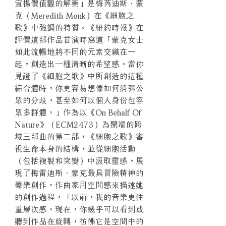
宣揚價值觀的解藥」是梅芮迪斯．蒙
克（Meredith Monk）在《細胞之
歌》中強調的特質。《紐約時報》在
評價這部作品首演時寫道「蒙克女士
如此流暢地將不同的元素交織在一
起，創造出一種清晰的希望感。當你
見證了《細胞之歌》中所創造的這種
綜合體時，你更容易想像如何消弭公
眾的分歧，甚至如何以個人身份包容
眾多群體。」作為以《On Behalf Of
Nature》（ECM2473）為開端的跨
域三部曲的第二部，《細胞之歌》審
視生命本身的結構，並從細胞活動
（包括複製和突變）中汲取靈感，展
現了梅雷迪斯．蒙克最具冒險精神的
聲樂創作。作曲家用空間感來描述她
的創作過程，「以前，我的音樂更注
重層次感。現在，你幾乎可以看到或
聽到作品在旋轉，彷彿它是空間中的