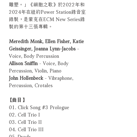
雕塑。」《細胞之歌》於2022年和
2024年在紐約Power Station錄音室
錄製，是蒙克在ECM New Series錄
製的第十三張專輯。
Meredith Monk, Ellen Fisher, Katie
Geissinger, Joanna Lynn-Jacobs
-
Voice, Body Percussion
Allison Sniffin
- Voice, Body
Percussion, Violin, Piano
John Hollenbeck
- Vibraphone,
Percussion, Crotales
【曲目】
01. Click Song #3 Prologue
02. Cell Trio I
03. Cell Trio II
04. Cell Trio III
05. Dyads