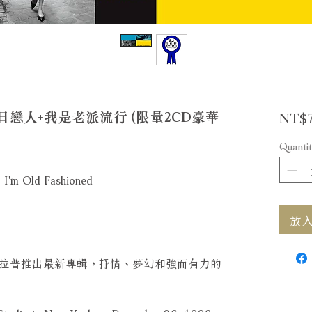
NT$
戀人+我是老派流行 (限量2CD豪華
Quantit
+ I'm Old Fashioned
放入購
拉普推出最新專輯，抒情、夢幻和強而有力的