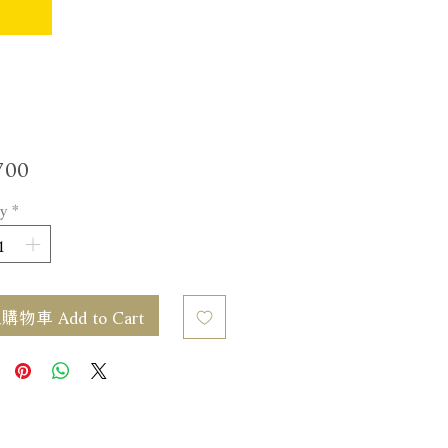
Price
700
y
*
物車 Add to Cart