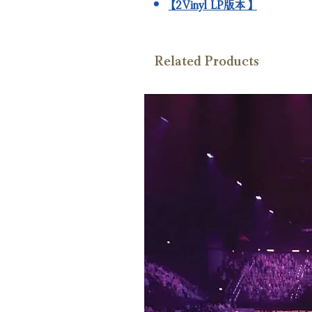
【2Vinyl LP版本】
Related Products