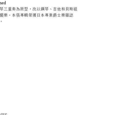
ned
琴三重奏為原型，改以鋼琴、吉他和貝斯組
擺樂。本張專輯榮獲日本專業爵士樂雜誌
薦。
Love