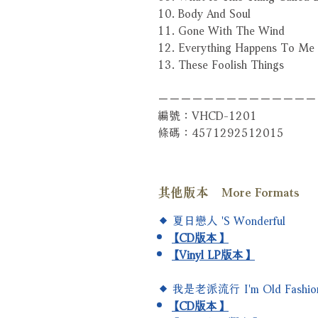
10. Body And Soul
11. Gone With The Wind
12. Everything Happens To Me
13. These Foolish Things
－－－－－－－－－－－－－－
編號：VHCD-1201
條碼：4571292512015
其他版本 More Formats
◆ 夏日戀人 'S Wonderful
【CD版本】
【Vinyl LP版本】
◆ 我是老派流行 I'm Old Fashio
【CD版本】