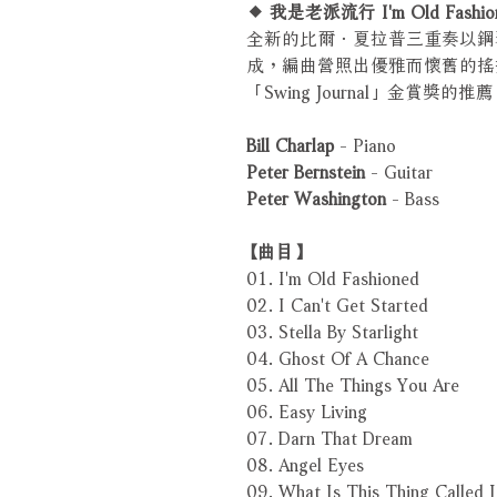
◆ 我是老派流行 I'm Old Fashio
全新的比爾．夏拉普三重奏以鋼
成，編曲營照出優雅而懷舊的搖
「Swing Journal」金賞獎的推
Bill Charlap
- Piano
Peter Bernstein
- Guitar
Peter Washington
- Bass
【曲目】
01. I'm Old Fashioned
02. I Can't Get Started
03. Stella By Starlight
04. Ghost Of A Chance
05. All The Things You Are
06. Easy Living
07. Darn That Dream
08. Angel Eyes
09. What Is This Thing Called 