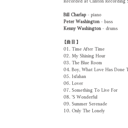
Recorded at Clinton Recording
Bill Charlap
- piano
Peter Washington
- bass
Kenny Washington
- drums
【曲目】
01. Time After Time
02. My Shining Hour
03. The Blue Room
04. Boy, What Love Has Done
05. Isfahan
06. Lover
07. Something To Live For
08. 'S Wonderful
09. Summer Serenade
10. Only The Lonely