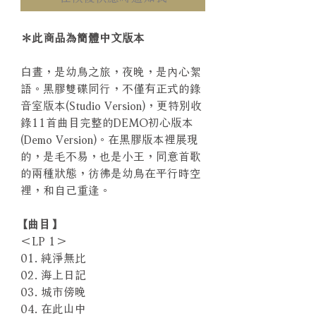
＊此商品為簡體中文版本
白晝，是幼鳥之旅，夜晚，是內心絮
語。黑膠雙碟同行，不僅有正式的錄
音室版本(Studio Version)，更特別收
錄11首曲目完整的DEMO初心版本
(Demo Version)。在黑膠版本裡展現
的，是毛不易，也是小王，同意首歌
的兩種狀態，彷彿是幼鳥在平行時空
裡，和自己重逢。
【曲目】
＜LP 1＞
01. 純淨無比
02. 海上日記
03. 城市傍晚
04. 在此山中