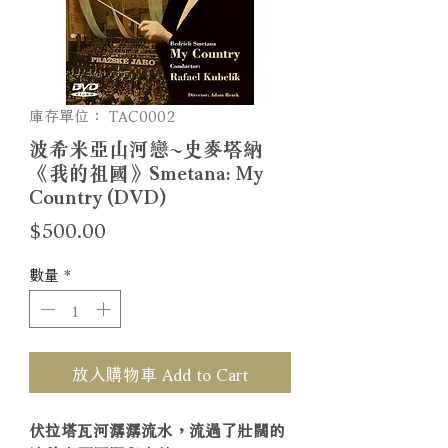
庫存單位： TAC0002
波希米亞山河戀~史麥塔納
《我的祖國》Smetana: My
Country (DVD)
價
$500.00
格
數量
*
放入購物車 Add to Cart
伏拉塔瓦河潺潺流水，流過了壯闊的