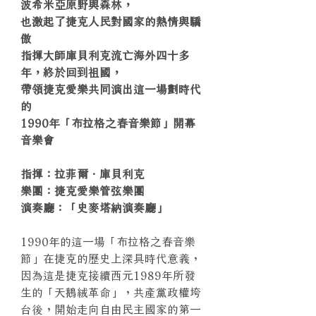
波希米亞原野與森林，
也激起了捷克人民對國家的熱情與驕
傲
指揮大師庫貝利克流亡海外四十多
年，終於回到祖國，
帶領捷克愛樂共同演出這一場劃時代
的
1990年「布拉格之春音樂節」開幕
音樂會
指揮：拉菲爾．庫貝利克
樂團：捷克愛樂管弦樂團
演奏廳：「史麥塔納演奏廳」
1990年的這一場「布拉格之春音樂
節」在捷克的歷史上深具時代意義，
因為這是捷克接續西元1989年所發
生的「天鵝絨革命」，共產黨政權垮
台後，開始走向自由民主國家的第一