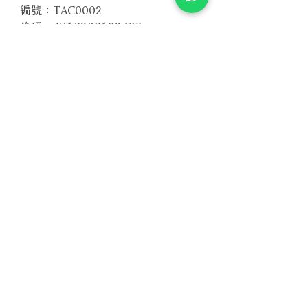
編號：TAC0002
條碼：4716306182499
－－－－－－－－－－－－－－－－
聲道：Dolby Digital 2.0
時間：91分鐘
螢幕比：NTSC 4:3
區碼：全區
相關產品
附試聽
附試聽