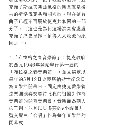
充滿了斯拉夫舞曲風格的樂章就是後
來的斯洛伐克共和國國歌。現在這首
曲子已經不再屬於捷克共和國的一部
分了，而這也是為何這場演奏會處處
充滿了歷史見證，值得人人收藏的原
因之一。
* 「布拉格之春音樂節」：捷克政府
於西元1946年開始舉行第一屆的
「布拉格之春音樂節」，並且選定以
每年的5月12日史麥塔納逝世紀念日
為音樂節開幕日，固定由捷克愛樂管
弦樂團演奏交響詩《我的祖國》作為
音樂節的開幕音樂會，音樂節為期大
約三週，並且以貝多芬的e小調第九
號交響曲「合唱」作為每年音樂節的
閉幕式。