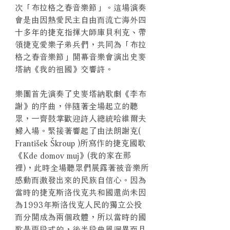
次「布拉格之春音樂節」。這場演奏
會是由因熱愛民主自由而流亡海外四
十多年的捷克指揮大師庫貝利克、帶
領捷克愛樂子弟兵們，共同為「布拉
格之春音樂節」開幕音樂會演出史麥
塔納《我的祖國》交響詩。
樂團首先演奏了史麥塔納歌劇《李布
謝》的序曲，伴隨著全場起立的聽
眾，一齊鼓掌歡迎詩人總統哈維爾夫
婦入場。緊接著響起了由法朗謝克(
František Škroup )所寫作的捷克國歌
《Kde domov muj》(我的家在那
裡)，此時全場聽眾們展露著被音樂所
感動而激發出來的民族自信心。因為
當時的捷克斯洛伐克共和國還尚未因
為1993年斯洛伐克人民的獨立公投
而分開成為兩個政體，所以當時的國
歌是兩段式的，後半段曲風迥異而且