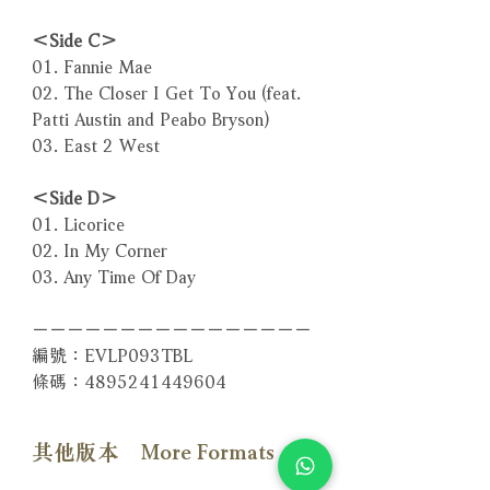
＜Side C＞
01. Fannie Mae
02. The Closer I Get To You (feat.
Patti Austin and Peabo Bryson)
03. East 2 West
＜Side D＞
01. Licorice
02. In My Corner
03. Any Time Of Day
－－－－－－－－－－－－－－－－
編號：EVLP093TBL
條碼：4895241449604
其他版本 More Formats