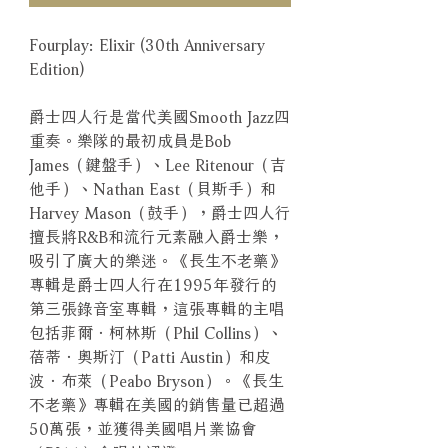
Fourplay: Elixir (30th Anniversary
Edition)
爵士四人行是當代美國Smooth Jazz四
重奏。樂隊的最初成員是Bob
James（鍵盤手）、Lee Ritenour（吉
他手）、Nathan East（貝斯手）和
Harvey Mason（鼓手），爵士四人行
擅長將R&B和流行元素融入爵士樂，
吸引了廣大的樂迷。《長生不老藥》
專輯是爵士四人行在1995年發行的
第三張錄音室專輯，這張專輯的主唱
包括菲爾．柯林斯（Phil Collins）、
蓓蒂．奧斯汀（Patti Austin）和皮
波．布萊（Peabo Bryson）。《長生
不老藥》專輯在美國的銷售量已超過
50萬張，並獲得美國唱片業協會