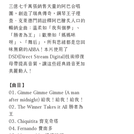
三億七千萬張銷售天量的阿巴合唱
團，創造了瑞典傳奇，鋼琴王子理
查．克萊德門將詮釋阿巴膾炙人口的
暢銷金曲：溫柔如「我有個夢」、
「勝者為王」；歡樂如「媽媽咪
呀」、「舞后」，所有思緒都是您回
味無窮的ABBA！本片使用了
DSD(Direct Stream Digital)技術修復
母帶提高音質，讓這些經典錄音更加
美麗動人！
【曲目】
01. Gimme Gimme Gimme (A man
after midnight) 給我！給我！給我！
02. The Winner Takes it All 勝者為
王
03. Chiquitita 齊克奇塔
04. Fernando 費南多