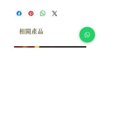
相關產品
附試聽
附試聽
Susan Wong：靠近你（25週年紀
Susan Wong：靠近你（
念版） (SACD) 【Evosound】
念版） (MQA-CD) 【Evos