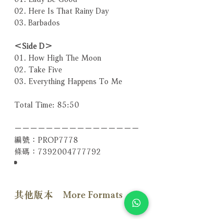
02. Here Is That Rainy Day
03. Barbados
＜Side D＞
01. How High The Moon
02. Take Five
03. Everything Happens To Me
Total Time: 85:50
－－－－－－－－－－－－－－－－
編號：PROP7778
條碼：7392004777792
其他版本 More Formats
【CD版本】