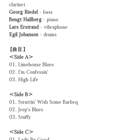
clarinet
Georg Riedel
- bass
Bengt Hallberg
- piano
Lars Erstrand
- vibraphone
Egil Johansen
- drums
【曲目】
＜Side A＞
01. Limehouse Blues
02. I'm Confessin'
03. High Life
＜Side B＞
01. Struttin' With Some Barbeq
02. Jeep's Blues
03. Stuffy
＜Side C＞
01. Lady Be Good