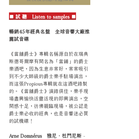
■ 試 聽 Listen to samples ■
暢銷45年經典名盤 全球音響大廠推
薦試音碟
《當舖爵士》專輯名稱源自於在瑞典
斯德哥爾摩有間名為「當鋪」的爵士
樂酒吧，因為生意非常好，常常吸引
到不少大師級的爵士樂手駐場演出，
而這張Propious專輯就在這酒吧錄製
的。《當舖爵士》演錄俱佳，樂手現
場盡興愉快活靈活現的即興演出，空
間感十足，彷佛親臨現場，被公認是
爵士樂必收的經典，也是音響迷必買
的試機碟！
Arne Domnérus 雅尼．杜門尼斯
-