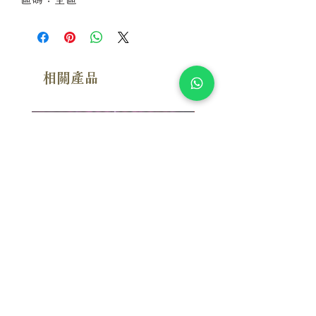
相關產品
附試聽
漢斯．季默：布拉格現場 Hans
Susan Wong：靠近你（
Zimmer: Live In Prague (2SACD)
念版） (SACD) 【Evosoun