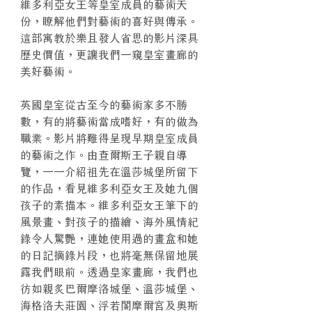
維多利亞女王等皇室成員的藝術天
份，瞭解他們對藝術的喜好與傳承。
這部寓教於樂且發人省思的影片深具
歷史價值，更讓我們一窺皇室畫廊的
美好藝術。
英國皇室從古至今的藝術家多不勝
數，有的將藝術當成嗜好，有的做為
職業。影片將難得呈現早期皇室成員
的藝術之作。由查爾斯王子親自導
覽，一一介紹祖先在溫莎城堡所留下
的作品，看見維多利亞女王及她九個
孩子的素描本。維多利亞女王筆下的
風景畫、對孩子的描繪、海外風情紀
錄令人驚艷，連她使用過的畫盒和她
的日記摘錄片段，也將毫無保留地展
露我們眼前。透過皇家畫廊，我們也
彷如親炙巴爾摩洛城堡、溫莎城堡、
海格洛夫莊園、浮若閣摩爾宮及奧斯