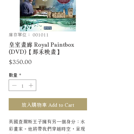
庫存單位： 001011
皇室畫廊 Royal Paintbox
(DVD)【那禾映畫】
價
$350.00
格
數量
*
放入購物車 Add to Cart
英國查爾斯王子擁有另一個身分：水
彩畫家。他將帶我們穿越時空，呈現