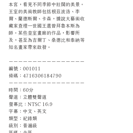
本宮，看見不同季節中壯闊的美景。
王室的美術教師包括根茲波洛、李
爾、蘭德斯爾、卡森，據說大藝術收
藏家查理一世國王還曾拜魯本斯為
師。某些皇室畫廊的作品，影響所
及，甚至為吉爾丁、桑德比和泰納等
知名畫家帶來啟發。
－－－－－－－－－－－－－－－－
編號：001011
條碼：4716306184790
－－－－－－－－－－－－－－－－
時間：60分
聲道：立體雙聲道
螢幕比：NTSC 16:9
字幕：中文、英文
類型：紀錄類
級別：普遍級
區碼：全區