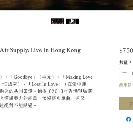
$750
pply: Live In Hong Kong
數量
*
愛）、「Goodbye」（再見）、「Making Love
」（讓愛一切成空）、「Lost In Love」（在愛中迷
無庫存 Ou
樂迷的共同回憶。捕捉了2013年香港現場演
充滿爆發力的能量，浪漫經典單曲一首又一
迷絕對不能錯過。