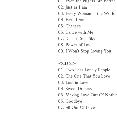
01. Even the Nights Are Better
02. Just as I am
03. Every Woman in the World
04. Here I Am
05. Chances
06. Dance with Me
07. Desert, Sea, Sky
08. Power of Love
09. I Won't Stop Loving You
＜CD 2＞
01. Two Less Lonely People
02. The One That You Love
03. Lost in Love
04. Sweet Dreams
05. Making Love Out Of Nothin
06. Goodbye
07. All Out Of Love