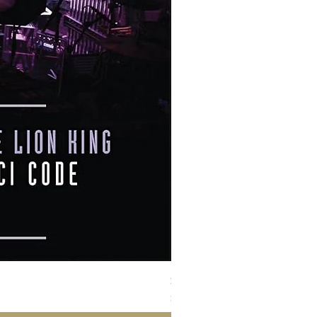
Susan Wong：靠近你（25週年紀
價格
$950.00