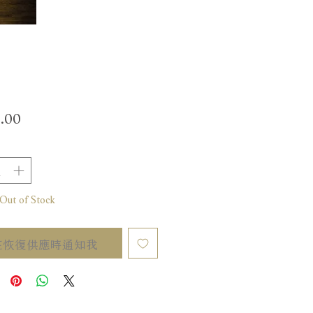
價
.00
格
t of Stock
在恢復供應時通知我