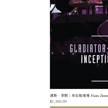
漢斯．季默：布拉格現場 Hans Zimmer: Liv
價格
$1,300.00