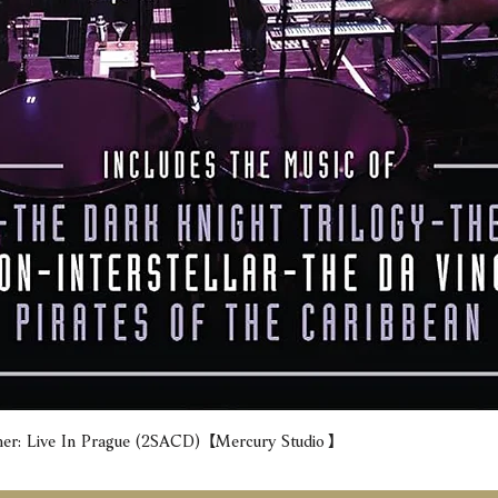
e In Prague (2SACD) 【Mercury Studio】
快速瀏覽