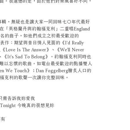
曲。很遺憾的是，由於他們對樂風喜好不同，
新專輯，無疑也是讓大家一同回味七○年代最好
「英格蘭丹與約翰福克利」二重唱England
ey當時最著名的曲子，如他們成立之初最受歡迎的
表作：期望與昔日情人見面的《I'd Really
及《Love Is The Answer》、《We'll Never
in》、《It's Sad To Belong》。約翰福克利同時也
難以忘懷的歌曲。如電台最受歡迎的點播雙人
hen We Touch》；Dan Foggelberg膾炙人口的
約翰福克利的歌聲一次讓你完整回味。
e Me 只需告訴我妳愛我
e You Tonight 今晚真的很想見妳
的擁有