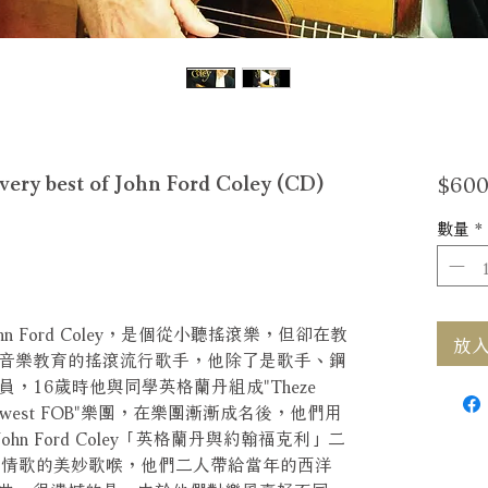
$600
est of John Ford Coley (CD)
數量
*
 Ford Coley，是個從小聽搖滾樂，但卻在教
放入購
音樂教育的搖滾流行歌手，他除了是歌手、鋼
，16歲時他與同學英格蘭丹組成"Theze
uthwest FOB"樂團，在樂團漸漸成名後，他們用
 John Ford Coley「英格蘭丹與約翰福克利」二
副詮譯情歌的美妙歌喉，他們二人帶給當年的西洋