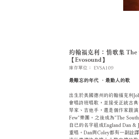
約翰福克利：情歌集 The very b
【Evosound】
庫存單位： EVSA109
最難忘的年代 ．最動人的歌
出生於美國德州的約翰福克利John
會唱詩班唱歌，並接受正統古典
琴家、吉他手，還是個作家跟演員
Few"樂團。之後成為"The So
自已的名字組成England Dan &
重唱。Dan與Coley都有一