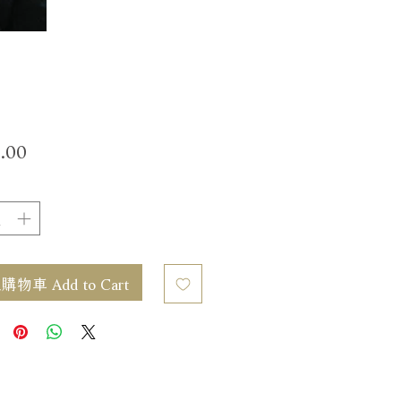
價
.00
格
物車 Add to Cart