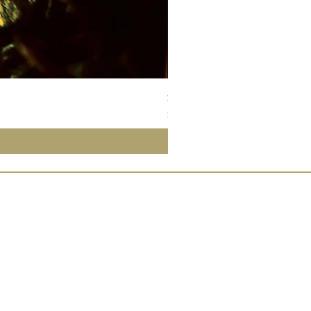
Susan Wong：靠近你（25週年紀
價格
$700.00