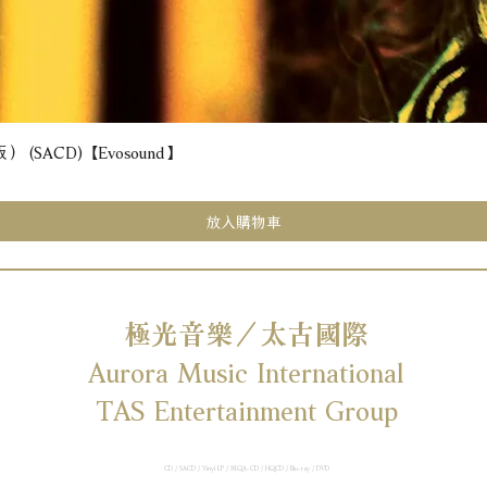
(SACD) 【Evosound】
快速瀏覽
放入購物車
極光音樂／太古國際
Aurora Music International
TAS Entertainment Group
CD / SACD / Vinyl LP / MQA-CD / HQCD / Blu-ray / DVD