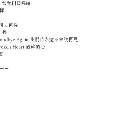
ouch 當我們接觸時
指揮
re 何去何從
的士兵
Say Goodbye Again 我們將永遠不會說再見
 Broken Heart 破碎的心
解答
－－