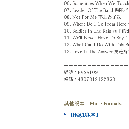
06. Sometimes When We T
07. Leader Of The Band 樂隊
08. Not For Me 不是為了我
09. Where Do I Go From He
10. Soldier In The Rain 雨中
11. We'll Never Have To 
12. What Can I Do With This
13. Love Is The Answer 愛是
－－－－－－－－－－－－－－
編號：EVSA109
條碼：4897012122860
其他版本 More Formats
【HQCD版本】