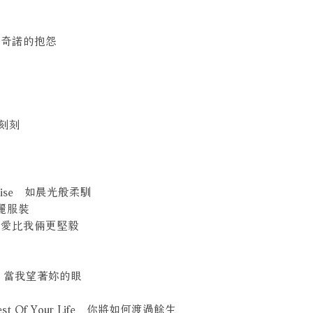
給伯里奇諾的抱怨
時刻刻
g Sunrise 如晨光般柔馴
的華麗服裝
n Us 愛比我倆更堅毅
 Eyes 當我望著妳的眼
e Rest Of Your Life 你將如何渡過餘生