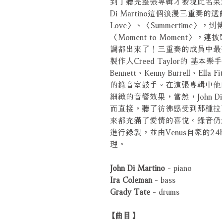
到了聽完整張專輯才發現此名果然
Di Martino這個浪漫三重奏
Love〉、〈Summertime〉，
〈Moment to Moment〉
調都出來了！三重奏的成員中最有名
製作人Creed Taylor的 基本樂手
Bennett、Kenny Burrell、
的錄音室鼓手。在這張專輯中他
細緻的音響效果，當然，John D
而直接，聽了彷彿感受到那種拉
來都充滿了愛情的喜悅。錄音仍然維持V
進行錄製，並由Venus自家的24bit
理。
John Di Martino
- piano
Ira Coleman
- bass
Grady Tate
- drums
【曲目】