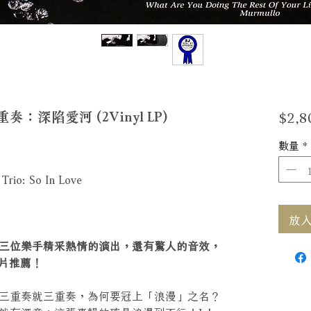
$2,8
深陷愛河 (2Vinyl LP)
數量
*
 Trio: So In Love
放入購
三位樂手精采熱情的演出，還有驚人的音效，
金唱片推薦！
三重奏就三重奏，為何要冠上「浪漫」之名？