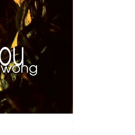
Susan Wong：靠近你（25週年紀
價格
$700.00