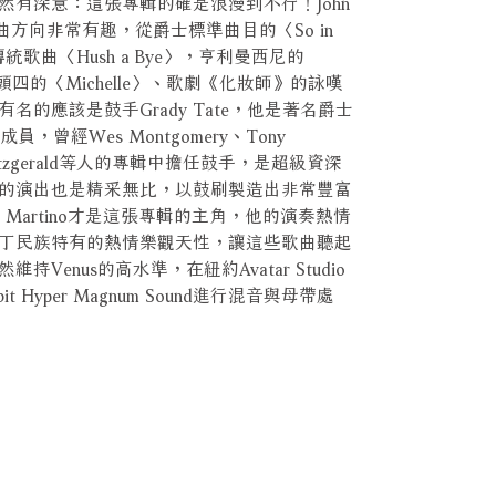
有深意：這張專輯的確是浪漫到不行！John
的選曲方向非常有趣，從爵士標準曲目的〈So in
到傳統歌曲〈Hush a Bye〉，亨利曼西尼的
，連披頭四的〈Michelle〉、歌劇《化妝師》的詠嘆
的應該是鼓手Grady Tate，他是著名爵士
成員，曾經Wes Montgomery、Tony
Ella Fitzgerald等人的專輯中擔任鼓手，是超級資深
的演出也是精采無比，以鼓刷製造出非常豐富
i Martino才是這張專輯的主角，他的演奏熱情
丁民族特有的熱情樂觀天性，讓這些歌曲聽起
enus的高水準，在紐約Avatar Studio
 Hyper Magnum Sound進行混音與母帶處