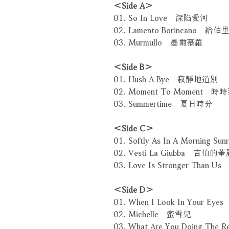
＜Side A＞
01. So In Love 深陷愛河
02. Lamento Borincano 
03. Murmullo 墨爾慕羅
＜Side B＞
01. Hush A Bye 寂靜地道別
02. Moment To Moment 時
03. Summertime 夏日時分
＜Side C＞
01. Softly As In A Mornin
02. Vesti La Giubba 吉伯
03. Love Is Stronger Tha
＜Side D＞
01. When I Look In Your
02. Michelle 蜜雪兒
03. What Are You Doing Th