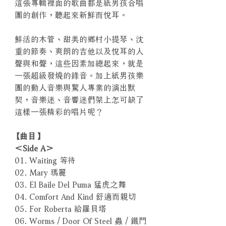
這張專輯裡面的歌曲都是紙男孩合唱
團的創作，聽起來新鮮而悅耳。
鮮活的木管、甜美的鄉村小提琴、沈
重的節奏、爽朗的吉他以及悅耳的人
聲與和聲，這些因素加總起來，就是
一張超級發燒的錄音。加上紙男孩樂
團的動人音樂與驚人專業的演出默
契，音樂迷、音響迷們架上怎可缺了
這樣一張精彩的唱片呢？
【曲目】
＜Side A＞
01. Waiting 等待
02. Mary 瑪麗
03. El Baile Del Puma 猛虎之舞
04. Comfort And Kind 舒適而親切
05. For Roberta 給羅貝塔
06. Worms / Door Of Steel 蟲 / 鐵門