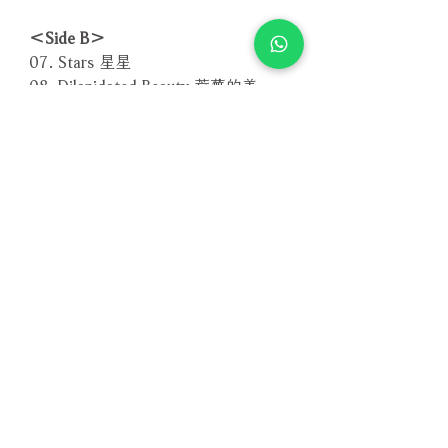
＜Side B＞
07. Stars 星星
08. Dilapidated Beauty 荒蕪的美
09. Country Life 鄉村生活
10. La Primavera 春天
11. Good Thing 好事
－－－－－－－－－－－－－－－－
編號：SFR 357.8054.1
條碼：4013357805415
相關產品
附試聽
附試聽