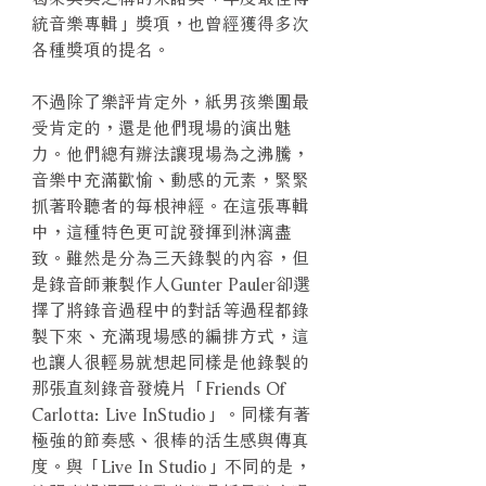
統音樂專輯」獎項，也曾經獲得多次
各種獎項的提名。
不過除了樂評肯定外，紙男孩樂團最
受肯定的，還是他們現場的演出魅
力。他們總有辦法讓現場為之沸騰，
音樂中充滿歡愉、動感的元素，緊緊
抓著聆聽者的每根神經。在這張專輯
中，這種特色更可說發揮到淋漓盡
致。雖然是分為三天錄製的內容，但
是錄音師兼製作人Gunter Pauler卻選
擇了將錄音過程中的對話等過程都錄
製下來、充滿現場感的編排方式，這
也讓人很輕易就想起同樣是他錄製的
那張直刻錄音發燒片「Friends Of
Carlotta: Live InStudio」。同樣有著
極強的節奏感、很棒的活生感與傳真
度。與「Live In Studio」不同的是，