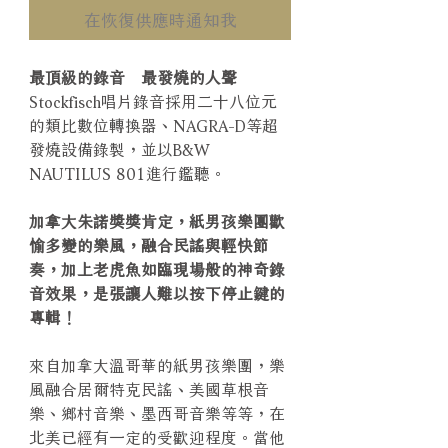
在恢復供應時通知我
最頂級的錄音 最發燒的人聲
Stockfisch唱片錄音採用二十八位元
的類比數位轉換器、NAGRA-D等超
發燒設備錄製，並以B&W
NAUTILUS 801進行鑑聽。
加拿大朱諾獎獎肯定，紙男孩樂團歡
愉多變的樂風，融合民謠與輕快節
奏，加上老虎魚如臨現場般的神奇錄
音效果，是張讓人難以按下停止鍵的
專輯！
來自加拿大溫哥華的紙男孩樂團，樂
風融合居爾特克民謠、美國草根音
樂、鄉村音樂、墨西哥音樂等等，在
北美已經有一定的受歡迎程度。當他