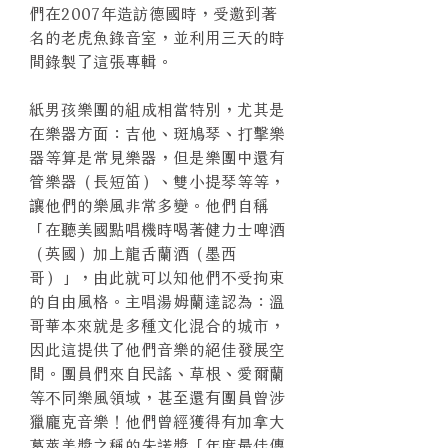
們在2007年造訪德國時，受邀到著
名的老虎魚錄音室，並利用三天的時
間錄製了這張專輯。
紙男孩樂團的組成相當特別，尤其是
在樂器方面：吉他、斑鳩琴、打擊樂
器等算是常見樂器，但是樂團中還有
管樂器（長短笛）、雙小提琴等等，
讓他們的樂風非常多變。他們自稱
「在聽美國點唱機時喝著健力士啤酒
（英國）加上龍舌蘭酒（墨西
哥）」，由此就可以知他們不受拘束
的自由風格。主唱湯姆蘭達認為：溫
哥華本來就是多種文化混合的城市，
因此這提供了他們音樂的絕佳發展空
間。團員們來自民謠、草根、愛爾蘭
等不同樂風領域，甚至還有團員曾涉
獵龐克音樂！他們曾經獲得有加拿大
葛萊美獎之稱的朱諾獎「年度最佳傳