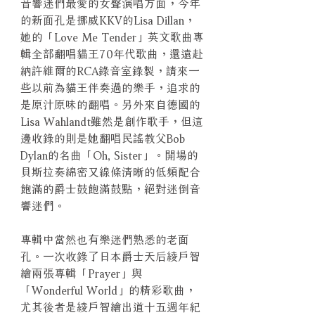
音響迷們最愛的女聲演唱方面，今年
的新面孔是挪威KKV的Lisa Dillan，
她的「Love Me Tender」英文歌曲專
輯全部翻唱貓王70年代歌曲，還遠赴
納許維爾的RCA錄音室錄製，請來一
些以前為貓王伴奏過的樂手，追求的
是原汁原味的翻唱。另外來自德國的
Lisa Wahlandt雖然是創作歌手，但這
邊收錄的則是她翻唱民謠教父Bob
Dylan的名曲「Oh, Sister」。開場的
貝斯拉奏綿密又線條清晰的低頻配合
飽滿的爵士鼓飽滿鼓點，絕對迷倒音
響迷們。
專輯中當然也有樂迷們熟悉的老面
孔。一次收錄了日本爵士天后綾戶智
繪兩張專輯「Prayer」與
「Wonderful World」的精彩歌曲，
尤其後者是綾戶智繪出道十五週年紀