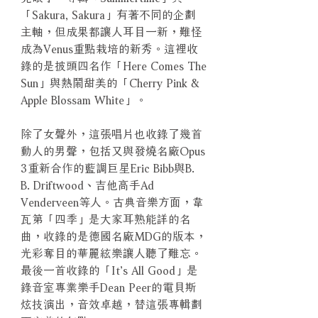
「Sakura, Sakura」有著不同的企劃
主軸，但成果都讓人耳目一新，難怪
成為Venus重點栽培的新秀。這裡收
錄的是披頭四名作「Here Comes The
Sun」與熱鬧甜美的「Cherry Pink &
Apple Blossam White」。
除了女聲外，這張唱片也收錄了幾首
動人的男聲，包括又與發燒名廠Opus
3重新合作的藍調巨星Eric Bibb與B.
B. Driftwood、吉他高手Ad
Venderveen等人。古典音樂方面，韋
瓦第「四季」是大家耳熟能詳的名
曲，收錄的是德國名廠MDG的版本，
光彩奪目的華麗絃樂讓人聽了難忘。
最後一首收錄的「It’s All Good」是
錄音室專業樂手Dean Peer的電貝斯
炫技演出，音效卓越，替這張專輯劃