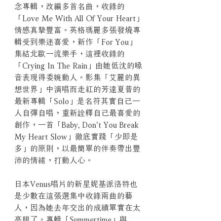
念專輯，改編多首名曲，收錄的
「Love Me With All Of Your Heart」
情感真摯豐富。英格瑪麗多張發燒專
輯受到樂迷喜愛，新作「For You」
集結北歐一流樂手，這裡收錄的
「Crying In The Rain」由她低沈的嗓
音表現得委婉動人。影集「艾麗的異
想世界」中演唱而走紅的芳達夏普的
最新專輯「Solo」是名符其實自己一
人自彈自唱，重新詮釋自己最喜愛的
創作，一首「Baby, Don’t You Break
My Heart Slow」徹底實踐「少即是
多」的原則，以最簡單的伴奏帶出豐
沛的情緒，打動人心。
日本Venus唱片的新星妮基派洛特也
是少數在這張選集中收錄兩曲的藝
人，因為她去年交出的成績單實在太
亮眼了。專輯「Summertime」與